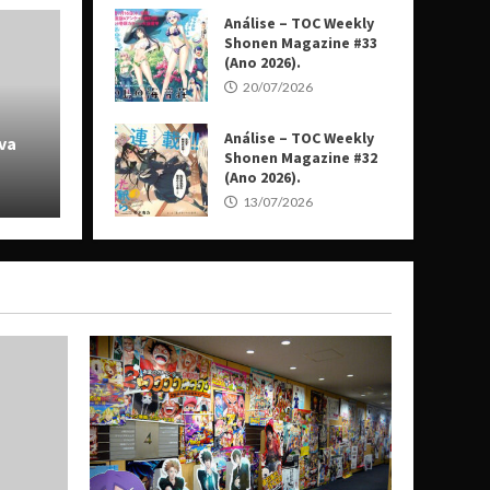
Análise – TOC Weekly
Shonen Magazine #33
(Ano 2026).
20/07/2026
ekly Shonen Magazine #35
Anális
Análise – TOC Weekly
va
2026).
Shonen Magazine #32
(Ano 2026).
Lucca
27/0
13/07/2026