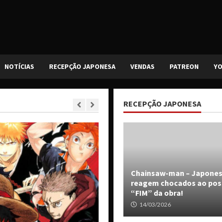
NOTÍCIAS
RECEPÇÃO JAPONESA
VENDAS
PATREON
Y
RECEPÇÃO JAPONESA
Chainsaw-man – Japone
reagem chocados ao pos
“FIM” da obra!
14/03/2026