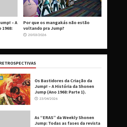
Jump! – A
Por que os mangakás não estão
 1968:
voltando pra Jump?
20/03/2026
RETROSPECTIVAS
Os Bastidores da Criação da
Jump! – A História da Shonen
Jump (Ano 1968: Parte 1).
23/04/2026
As “ERAS” da Weekly Shonen
Jump: Todas as fases da revista