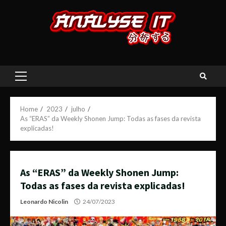
Skip
to
content
Primary
Menu
Home
2023
julho
As “ERAS” da Weekly Shonen Jump: Todas as fases da revista
explicadas!
As “ERAS” da Weekly Shonen Jump:
Todas as fases da revista explicadas!
Leonardo Nicolin
24/07/2023