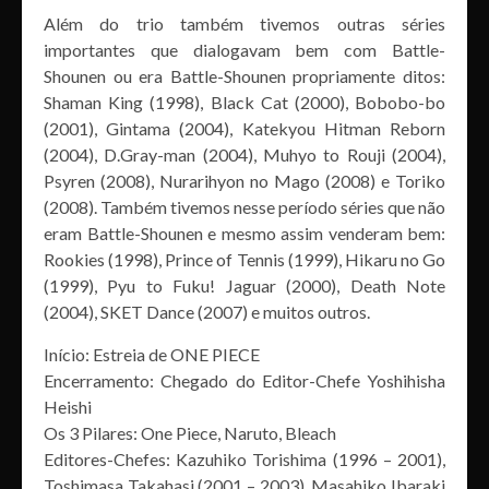
Além do trio também tivemos outras séries
importantes que dialogavam bem com Battle-
Shounen ou era Battle-Shounen propriamente ditos:
Shaman King (1998), Black Cat (2000), Bobobo-bo
(2001), Gintama (2004), Katekyou Hitman Reborn
(2004), D.Gray-man (2004), Muhyo to Rouji (2004),
Psyren (2008), Nurarihyon no Mago (2008) e Toriko
(2008). Também tivemos nesse período séries que não
eram Battle-Shounen e mesmo assim venderam bem:
Rookies (1998), Prince of Tennis (1999), Hikaru no Go
(1999), Pyu to Fuku! Jaguar (2000), Death Note
(2004), SKET Dance (2007) e muitos outros.
Início: Estreia de ONE PIECE
Encerramento: Chegado do Editor-Chefe Yoshihisha
Heishi
Os 3 Pilares: One Piece, Naruto, Bleach
Editores-Chefes: Kazuhiko Torishima (1996 – 2001),
Toshimasa Takahasi (2001 – 2003), Masahiko Ibaraki