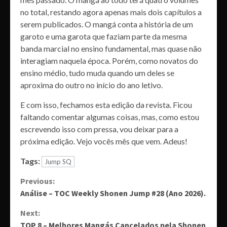
no total, restando agora apenas mais dois capítulos a
serem publicados. O mangá conta a história de um
garoto e uma garota que faziam parte da mesma
banda marcial no ensino fundamental, mas quase não
interagiam naquela época. Porém, como novatos do
ensino médio, tudo muda quando um deles se
aproxima do outro no início do ano letivo.
E com isso, fechamos esta edição da revista. Ficou
faltando comentar algumas coisas, mas, como estou
escrevendo isso com pressa, vou deixar para a
próxima edição. Vejo vocês mês que vem. Adeus!
Tags:
Jump SQ
Continue
Previous:
Análise – TOC Weekly Shonen Jump #28 (Ano 2026).
Reading
Next:
TOP 8 – Melhores Mangás Cancelados pela Shonen