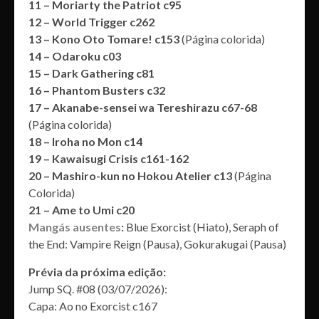
11 – Moriarty the Patriot c95
12 – World Trigger c262
13 – Kono Oto Tomare! c153
(Página colorida)
14 – Odaroku c03
15 – Dark Gathering c81
16 – Phantom Busters c32
17 – Akanabe-sensei wa Tereshirazu c67-68
(Página colorida)
18 – Iroha no Mon c14
19 – Kawaisugi Crisis c161-162
20 – Mashiro-kun no Hokou Atelier c13
(Página
Colorida)
21 – Ame to Umi c20
Mangás ausentes
:
Blue Exorcist (Hiato), Seraph of
the End: Vampire Reign (Pausa), Gokurakugai (Pausa)
Prévia da próxima edição:
Jump SQ. #08 (03/07/2026):
Capa: Ao no Exorcist c167