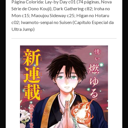
Página Colorida: Lay-by Day c01 (74 páginas, Nova
Série de Oono Kouji), Dark Gathering c82; Iroha no
Mon c15; Maoujou Sideway c25; Higan no Hotaru
c02; Iwamoto-senpai no Suisen (Capítulo Especial da
Ultra Jump)