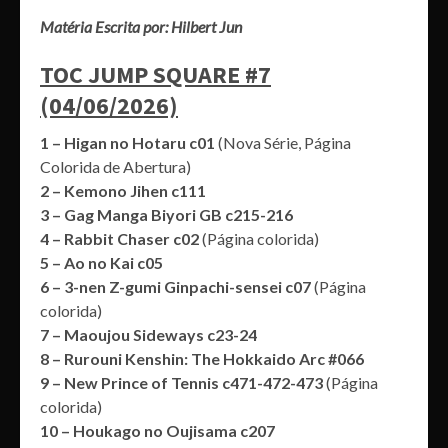
Matéria Escrita por: Hilbert Jun
TOC JUMP SQUARE #7
(04/06/2026)
1 – Higan no Hotaru c01
(Nova Série, Página
Colorida de Abertura)
2 – Kemono Jihen c111
3 – Gag Manga Biyori GB c215-216
4 – Rabbit Chaser c02
(Página colorida)
5 – Ao no Kai c05
6 – 3-nen Z-gumi Ginpachi-sensei c07
(Página
colorida)
7 – Maoujou Sideways c23-24
8 – Rurouni Kenshin: The Hokkaido Arc #066
9 – New Prince of Tennis c471-472-473
(Página
colorida)
10 – Houkago no Oujisama c207