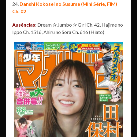
Danshi Kokosei no Susume (Mini Série, FIM)
Ch. 02
Ausências
: Dream ✰ Jumbo ✰ Girl Ch. 42, Hajime no
Ippo Ch. 1516, Ahiru no Sora Ch. 616 (Hiato)