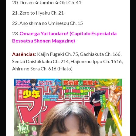
Dream ✰ Jumbo ✰ Girl Ch. 41
Zero to Hyaku Ch. 21
Ano shima no Uminesou Ch. 15
Omae ga Yattandaro! (Capítulo Especial da
Bessatsu Shonen Magazine)
Ausências
: Kaijin Fugeki Ch. 75, Gachiakuta Ch. 166,
Sentai Daishikkaku Ch. 214, Hajime no Ippo Ch. 1516,
Ahiru no Sora Ch. 616 (Hiato)