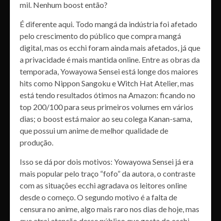
mil. Nenhum boost então?
É diferente aqui. Todo mangá da indústria foi afetado
pelo crescimento do público que compra mangá
digital, mas os ecchi foram ainda mais afetados, já que
a privacidade é mais mantida online. Entre as obras da
temporada, Yowayowa Sensei está longe dos maiores
hits como Nippon Sangoku e Witch Hat Atelier, mas
está tendo resultados ótimos na Amazon: ficando no
top 200/100 para seus primeiros volumes em vários
dias; o boost está maior ao seu colega Kanan-sama,
que possui um anime de melhor qualidade de
produção.
Isso se dá por dois motivos: Yowayowa Sensei já era
mais popular pelo traço “fofo” da autora, o contraste
com as situações ecchi agradava os leitores online
desde o começo. O segundo motivo é a falta de
censura no anime, algo mais raro nos dias de hoje, mas
que atrai atenção desse público que gosta do ecchi.