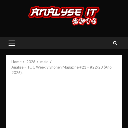
Skip
to
content
Primary
Menu
Home
2026
maio
Análise – TOC Weekly Shonen Magazine #21 – #22/23 (Ano
2026).