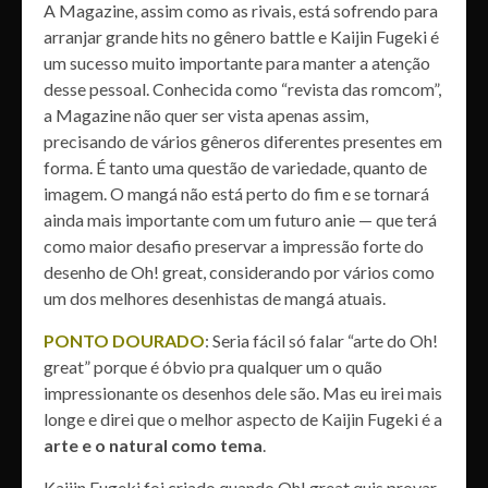
A Magazine, assim como as rivais, está sofrendo para
arranjar grande hits no gênero battle e Kaijin Fugeki é
um sucesso muito importante para manter a atenção
desse pessoal. Conhecida como “revista das romcom”,
a Magazine não quer ser vista apenas assim,
precisando de vários gêneros diferentes presentes em
forma. É tanto uma questão de variedade, quanto de
imagem. O mangá não está perto do fim e se tornará
ainda mais importante com um futuro anie — que terá
como maior desafio preservar a impressão forte do
desenho de Oh! great, considerando por vários como
um dos melhores desenhistas de mangá atuais.
PONTO DOURADO
: Seria fácil só falar “arte do Oh!
great” porque é óbvio pra qualquer um o quão
impressionante os desenhos dele são. Mas eu irei mais
longe e direi que o melhor aspecto de Kaijin Fugeki é a
arte e o natural como tema
.
Kaijin Fugeki foi criado quando Oh! great quis provar