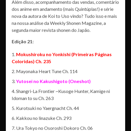
Além disso, acompanhamento das vendas, comentário
dos anime em andamento (mais Quintúplas!) e série
nova da autora de Koi to Uso vindo? Tudo isso e mais
na nossa análise da Weekly Shonen Magazine, a
segunda maior revista shonen do Japão.
Edição 21:
Mokushiroku no Yonkishi (Primeiras Páginas
Coloridas) Ch. 235
Mayonaka Heart Tune Ch. 114
Yutosei no Kakushigoto (Oneshot)
Shangri-La Frontier ~Kusoge Hunter, Kamige ni
Idoman to su Ch. 263
Kurotsuki no Yaergnacht Ch. 44
Kakkou no linazuke Ch. 293
Ura Tokyo no Osoroshi Dokoro Ch. 06