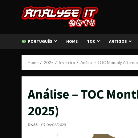
Skip
to
content
PORTUGUÊS
HOME
TOC
ARTIGOS
Home
2025
fevereiro
Análise – TOC Monthly Afterno
Análise – TOC Mont
2025)
DNSS
06/02/2025