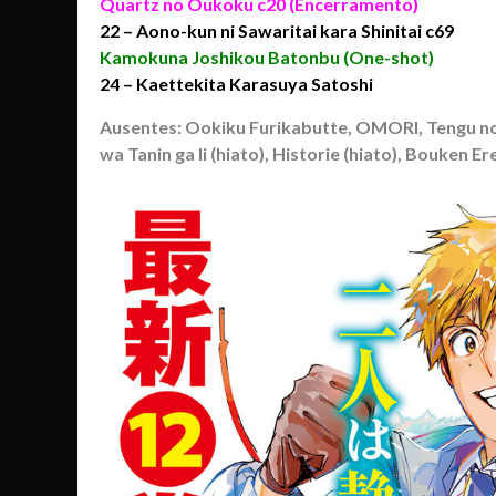
Quartz no Oukoku c20 (Encerramento)
22 – Aono-kun ni Sawaritai kara Shinitai c69
Kamokuna
Joshikou B
atonbu (One-shot)
24 – Kaettekita Karasuya Satoshi
Ausentes:
Ookiku Furikabutte
,
OMORI,
Tengu n
wa Tanin ga Ii (hiato),
Historie (hiato), Bouken Ere