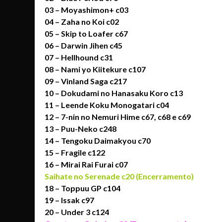
03 – Moyashimon+ c03
04 – Zaha no Koi c02
05 – Skip to Loafer c67
06 –
Darwin Jihen c45
07 –
Hellhound c31
08 –
Nami yo Kiitekure c107
09 –
Vinland Saga c2
17
10 –
Dokudami no Hanasaku Koro c13
11 – Leende Koku Monogatari c04
12 –
7-nin no Nemuri Hime c67, c68 e c69
13 –
Puu-Neko c248
14 – Tengoku Daimakyou c70
15 –
Fragile c122
16 – Mirai Rai Furai c07
Saihate no Serenade c20 (Encerramento)
18 –
Toppuu GP c104
19
– Issak c97
20 – Under 3 c124