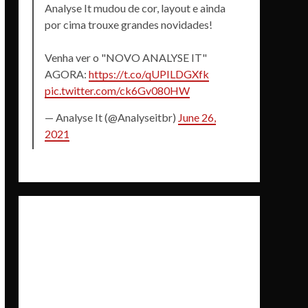
Analyse It mudou de cor, layout e ainda
por cima trouxe grandes novidades!
Venha ver o "NOVO ANALYSE IT"
AGORA:
https://t.co/qUPILDGXfk
pic.twitter.com/ck6Gv080HW
— Analyse It (@Analyseitbr)
June 26,
2021