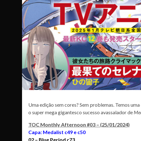
Uma edição sem cores? Sem problemas. Temos uma e
o super mega gigantesco sucesso avassalador de
Med
TOC Monthly Afternoon #03 – (25/01/2024)
Capa:
Medalist c49 e c50
02 – Blue Period c73