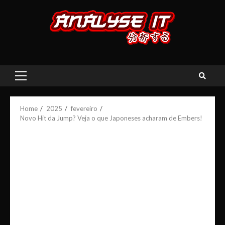
Skip
to
content
Primary
Menu
Home
2025
fevereiro
Novo Hit da Jump? Veja o que Japoneses acharam de Embers!