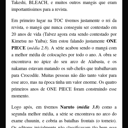
Takeshi, BLEACH, e muitos outros mangás que eram
importantíssimos para a revista.
Em primeiro lugar na TOC tivemos justamente o rei da
revista, o mangá que nunca conseguiu ser contestado em
20 anos de vida (Talvez agora esta sendo contestado por
ONE
Kimetsu no Yaiba); Sim estou falando justamente
PIECE
(
média 2.8
). A série acabou sendo o mangá com
a melhor média de colocações por todo o ano. A obra se
encontrava no ápice do seu arco de Alabasta, e os
nakamas estavam matando os sub-chefes que trabalhavam
para Crocodile. Muitas pessoas não dão tanto valor para
esse arco, mas na época tinha um valor enorme. Os quatro
primeiros anos de ONE PIECE foram construindo esse
momento.
Naruto (
)
Logo após, em tivemos
média 3.8
como a
segunda melhor média, a série se encontrava no arco do
exame chuunin, e cobria as batalhas frontais (o torneio).
Os editores inicialmente não classificavam tão bem esse