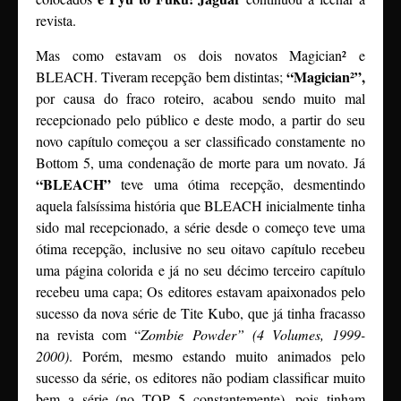
revista.
Mas como estavam os dois novatos Magician² e
“Magician
²”,
BLEACH. Tiveram recepção bem distintas;
por causa do fraco roteiro, acabou sendo muito mal
recepcionado pelo público e deste modo, a partir do seu
novo capítulo começou a ser classificado constamente no
Bottom 5, uma condenação de morte para um novato. Já
“BLEACH”
teve uma ótima recepção, desmentindo
aquela falsíssima história que BLEACH inicialmente tinha
sido mal recepcionado, a série desde o começo teve uma
ótima recepção, inclusive no seu oitavo capítulo recebeu
uma página colorida e já no seu décimo terceiro capítulo
recebeu uma capa; Os editores estavam apaixonados pelo
sucesso da nova série de Tite Kubo, que já tinha fracasso
na revista com “
Zombie Powder” (4 Volumes, 1999-
2000)
. Porém, mesmo estando muito animados pelo
sucesso da série, os editores não podiam classificar muito
bem a série (no TOP 5 constantemente), pois tinham