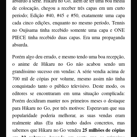
absurdo a série. Hikaru no Go, além de ter uma boa média
de colocação, chegou a receber três capas em um curto
período; Edição #40, #45 e #50, exatamente uma capa
cada cinco edições, enquanto no mesmo período, Tennis
no Oujisama tinha recebido somente uma capa e ONE
PIECE tinha recebido duas capas. Era uma propaganda
absurda.
Porém algo deu errado, e mesmo tendo uma boa recepção,
o anime de Hikaru no Go não acabou sendo um
grandíssimo sucesso em vendas: A série vendia acima de
700 mil de cópias por volume, mesmo assim não tinha
conquistado tanto o público televisivo. Deste modo, os
editores se encontraram em uma situação complicada:
Porém decidiram manter nos primeiros meses o destaque
para Hikaru no Go, por três motivos: Esperavam que sua
popularidade poderia melhorar, as suas vendas eram
realmente altas (Eu não tenho dados concretos, mas
25 milhões de cópias
sabemos que Hikaru no Go vendeu