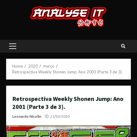
Skip
to
content
Primary
Menu
Home
2020
março
Retrospectiva Weekly Shonen Jump: Ano 2001 (Parte 3 de 3).
Retrospectiva Weekly Shonen Jump: Ano
2001 (Parte 3 de 3).
Leonardo Nicolin
21/03/2020