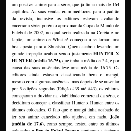
um possível anime para a série, que já tinha mais de 164
capítulos. As suas vendas eram medíocres para o padrão
da revista, inclusive os editores estavam avaliando
encerrar a série, porém o aproximar da Copa do Mundo de
Futebol de 2002, no qual seria realizada na Coréia e no
Japão, um anime de Whistle! começou a se tornar uma
boa aposta para a Shueisha. Quem acabou levando um
HUNTER X
grande tropeção acabou sendo justamente
HUNTER (média 16.75),
que tinha a média de 7.4, e por
causa das suas ausências teve uma média de 16.75. Os
editores ainda estavam classificando bem o mangá,
mesmo com algumas ausências, mas depois de se ausentar
por 5 edições seguidas (Edição #39 até #43), os editores
começaram a duvidar na viabilidade comercial da série, e
decidiram começar a classificar Hunter x Hunter entre os
últimos colocados. O fato que o mangá tinha acabado de
JoJo
ter seu anime cancelado não ajudava em nada.
(média de 17.6),
como sempre, restou entre os últimos
e Pyu to Fuku! Jaguar
colocados
continuou a fechar a