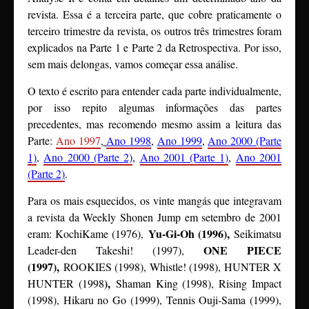
revista. Essa é a terceira parte, que cobre praticamente o
terceiro trimestre da revista, os outros três trimestres foram
explicados na Parte 1 e Parte 2 da Retrospectiva. Por isso,
sem mais delongas, vamos começar essa análise.
O texto é escrito para entender cada parte individualmente,
por isso repito algumas informações das partes
precedentes, mas recomendo mesmo assim a leitura das
Parte:
Ano 1997
,
Ano 1998
,
Ano 1999
,
Ano 2000 (Parte
1)
,
Ano 2000 (Parte 2)
,
Ano 2001 (Parte 1)
,
Ano 2001
(Parte 2)
.
Para os mais esquecidos, os vinte mangás que integravam
a revista da Weekly Shonen Jump em setembro de 2001
Yu-Gi-Oh (1996),
eram: KochiKame (1976),
Seikimatsu
ONE PIECE
Leader-den Takeshi! (1997),
(1997),
ROOKIES (1998), Whistle! (1998), HUNTER X
),
HUNTER (1998
Shaman King (1998), Rising Impact
(1998), Hikaru no Go (1999), Tennis Ouji-Sama (1999),