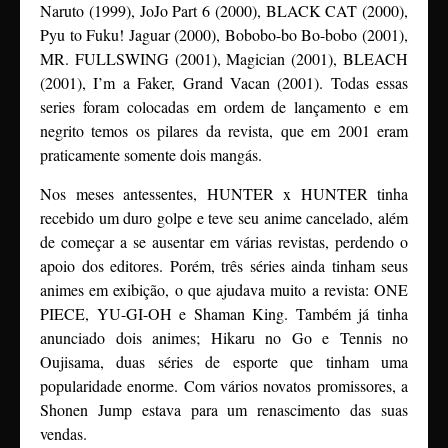
Naruto (1999), JoJo Part 6 (2000), BLACK CAT (2000),
Pyu to Fuku! Jaguar (2000), Bobobo-bo Bo-bobo (2001),
MR. FULLSWING (2001), Magician (2001), BLEACH
(2001), I’m a Faker, Grand Vacan (2001). Todas essas
series foram colocadas em ordem de lançamento e em
negrito temos os pilares da revista, que em 2001 eram
praticamente somente dois mangás.
Nos meses antessentes, HUNTER x HUNTER tinha
recebido um duro golpe e teve seu anime cancelado, além
de começar a se ausentar em várias revistas, perdendo o
apoio dos editores. Porém, três séries ainda tinham seus
animes em exibição, o que ajudava muito a revista: ONE
PIECE, YU-GI-OH e Shaman King. Também já tinha
anunciado dois animes; Hikaru no Go e Tennis no
Oujisama, duas séries de esporte que tinham uma
popularidade enorme. Com vários novatos promissores, a
Shonen Jump estava para um renascimento das suas
vendas.