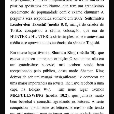
pilar ou apostamos em Naruto, que teve um grandíssimo
crescimento de popularidade com o exame chuunin? A
Seikimatsu
pergunta será respondida somente em 2002.
Leader-den Takeshi! (média 8.4),
mangá do criador de
Toriko, conquistou a sétima colocação, que era de
HUNTER x HUNTER, a série simplesmente manteve sua
média e se aproveitou das ausências da série de Togashi.
Shaman King (média 10),
Em oitavo lugar tivemos
que
estava com seu anime em exibição: O seu anime não era
um grandíssimo sucesso, mas acabou sendo bem
recepcionado pelo público, deste modo Shaman King
deixou de ser um mangá “insignificante” e começou ter
uma maior importância na revista. Inclusive recebeu a uma
capa na Edição #47. Em nono lugar tivemos
MR.FULLSWING (média 10.2),
que juntava muito
bem beisebal e comédia, agradando os leitores. A série
conquistou rapidamente os leitores, e mesmo não tendo
um real potencial para se tornar um pilar, poderia vender