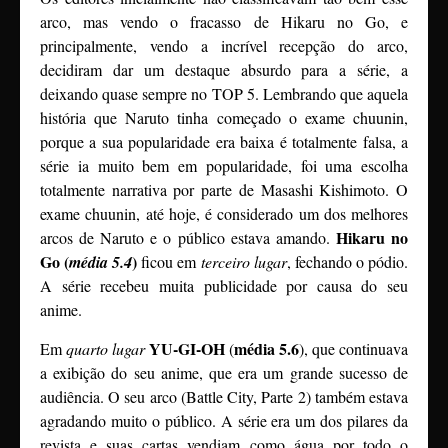
arco, mas vendo o fracasso de Hikaru no Go, e
principalmente, vendo a incrível recepção do arco,
decidiram dar um destaque absurdo para a série, a
deixando quase sempre no TOP 5. Lembrando que aquela
história que Naruto tinha começado o exame chuunin,
porque a sua popularidade era baixa é totalmente falsa, a
série ia muito bem em popularidade, foi uma escolha
totalmente narrativa por parte de Masashi Kishimoto. O
exame chuunin, até hoje, é considerado um dos melhores
Hikaru no
arcos de Naruto e o público estava amando.
Go (
)
média 5.4
ficou em
terceiro lugar
, fechando o pódio.
A série recebeu muita publicidade por causa do seu
anime.
YU-GI-OH
média 5.6
Em
quarto lugar
(
), que continuava
a exibição do seu anime, que era um grande sucesso de
audiência. O seu arco (Battle City, Parte 2) também estava
agradando muito o público. A série era um dos pilares da
revista e suas cartas vendiam como água por todo o