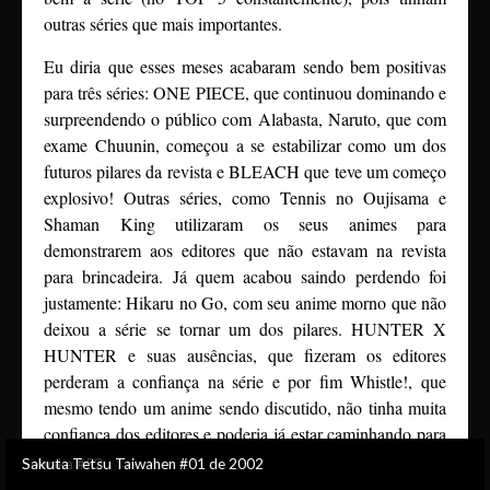
outras séries que mais importantes.
Eu diria que esses meses acabaram sendo bem positivas
para três séries: ONE PIECE, que continuou dominando e
surpreendendo o público com Alabasta, Naruto, que com
exame Chuunin, começou a se estabilizar como um dos
futuros pilares da revista e BLEACH que teve um começo
explosivo! Outras séries, como Tennis no Oujisama e
Shaman King utilizaram os seus animes para
demonstrarem aos editores que não estavam na revista
para brincadeira. Já quem acabou saindo perdendo foi
justamente: Hikaru no Go, com seu anime morno que não
deixou a série se tornar um dos pilares. HUNTER X
HUNTER e suas ausências, que fizeram os editores
perderam a confiança na série e por fim Whistle!, que
mesmo tendo um anime sendo discutido, não tinha muita
confiança dos editores e poderia já estar caminhando para
seu encerramento.
ONE PIECE #44
Hikaru no Go #45
Tennis no Oujisama #46
Shaman King #47
NARUTO #48
BLEACH #49
Hikaru no Go #50
Mononoke! Nyantarō #51
Sowaka #52
Sakuta Tetsu Taiwahen #01 de 2002