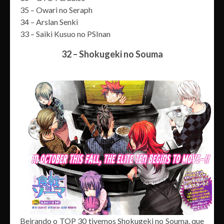
35 – Owari no Seraph
34 – Arslan Senki
33 – Saiki Kusuo no PSInan
32 – Shokugeki no Souma
Beirando o TOP 30 tivemos Shokugeki no Souma, que