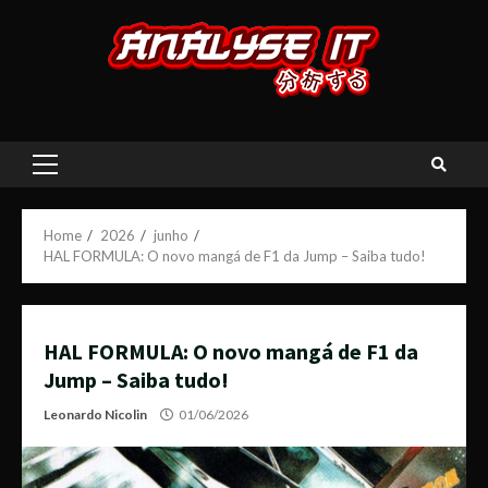
Skip
to
content
Primary
Menu
Home
2026
junho
HAL FORMULA: O novo mangá de F1 da Jump – Saiba tudo!
HAL FORMULA: O novo mangá de F1 da
Jump – Saiba tudo!
Leonardo Nicolin
01/06/2026