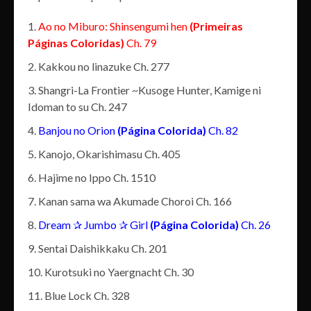
Ao no Miburo: Shinsengumi hen
(Primeiras
Páginas Coloridas)
Ch. 79
Kakkou no linazuke Ch. 277
Shangri-La Frontier ~Kusoge Hunter, Kamige ni
Idoman to su Ch. 247
Banjou no Orion
(Página Colorida)
Ch. 82
Kanojo, Okarishimasu Ch. 405
Hajime no Ippo Ch. 1510
Kanan sama wa Akumade Choroi Ch. 166
Dream ✰ Jumbo ✰ Girl
(Página Colorida)
Ch. 26
Sentai Daishikkaku Ch. 201
Kurotsuki no Yaergnacht Ch. 30
Blue Lock Ch. 328