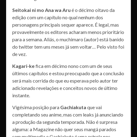
Seitokai ni mo Ana wa Aru
é o décimo oitavo da
edição com um capítulo no qual nenhum dos
personagens principais sequer aparece. É legal, mas
provavelmente os editores acharam menos prioritário
para a semana. Aliás, o muchimaro (autor) está banido
do twitter tem uns meses já sem voltar… Pelo visto foi
de vez.
Kagari-ke
fica em décimo nono com um de seus
últimos capítulos e estou preocupado que a conclusão
será mais corrida do que eu esperava pelo autor ter
adicionado revelações e conceitos novos de último
instante.
Vigésima posição para
Gachiakuta
que vai
completando seu anime, mas com leaks já anunciando
a produção da segunda temporada. Não é surpresa
alguma: a Magazine não quer seus mangá parados
sem multimedia e Gachiakuta é uma estrela nos