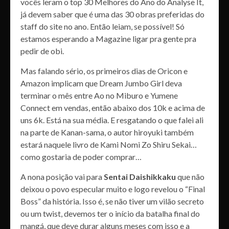
vocês leram o top 30 Melhores do Ano do Analyse It,
já devem saber que é uma das 30 obras preferidas do
staff do site no ano. Então leiam, se possível! Só
estamos esperando a Magazine ligar pra gente pra
pedir de obi.
Mas falando sério, os primeiros dias de Oricon e
Amazon implicam que Dream Jumbo Girl deva
terminar o mês entre Ao no Miburo e Yumene
Connect em vendas, então abaixo dos 10k e acima de
uns 6k. Está na sua média. E resgatando o que falei ali
na parte de Kanan-sama, o autor hiroyuki também
estará naquele livro de Kami Nomi Zo Shiru Sekai…
como gostaria de poder comprar…
A nona posição vai para
Sentai Daishikkaku
que não
deixou o povo especular muito e logo revelou o “Final
Boss” da história. Isso é, se não tiver um vilão secreto
ou um twist, devemos ter o início da batalha final do
mangá, que deve durar alguns meses com isso e a