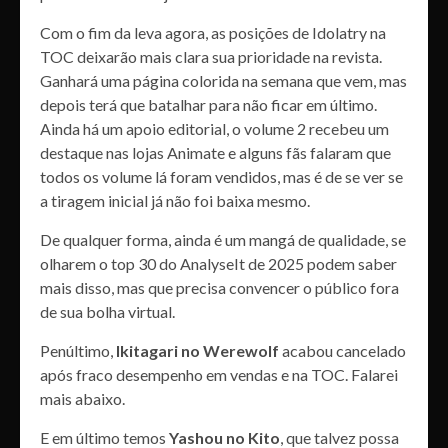
Com o fim da leva agora, as posições de Idolatry na
TOC deixarão mais clara sua prioridade na revista.
Ganhará uma página colorida na semana que vem, mas
depois terá que batalhar para não ficar em último.
Ainda há um apoio editorial, o volume 2 recebeu um
destaque nas lojas Animate e alguns fãs falaram que
todos os volume lá foram vendidos, mas é de se ver se
a tiragem inicial já não foi baixa mesmo.
De qualquer forma, ainda é um mangá de qualidade, se
olharem o top 30 do AnalyseIt de 2025 podem saber
mais disso, mas que precisa convencer o público fora
de sua bolha virtual.
Penúltimo,
Ikitagari no Werewolf
acabou cancelado
após fraco desempenho em vendas e na TOC. Falarei
mais abaixo.
E em último temos
Yashou no Kito
, que talvez possa