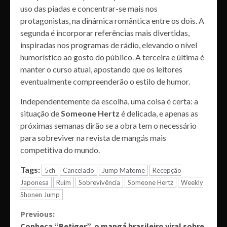
uso das piadas e concentrar-se mais nos
protagonistas, na dinâmica romântica entre os dois. A
segunda é incorporar referências mais divertidas,
inspiradas nos programas de rádio, elevando o nível
humorístico ao gosto do público. A terceira e última é
manter o curso atual, apostando que os leitores
eventualmente compreenderão o estilo de humor.
Independentemente da escolha, uma coisa é certa: a
situação de
Someone Hertz
é delicada, e apenas as
próximas semanas dirão se a obra tem o necessário
para sobreviver na revista de mangás mais
competitiva do mundo.
Tags:
5ch
Cancelado
Jump Matome
Recepção
Japonesa
Ruim
Sobrevivência
Someone Hertz
Weekly
Shonen Jump
Continue
Previous:
Conheça “Betiger”, o mangá brasileiro viral sobre