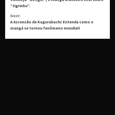
Reading
“tigrinho”.
Next:
A Ascensão de Kagurabachi: Entenda como o
mangá se tornou fenômeno mundial!