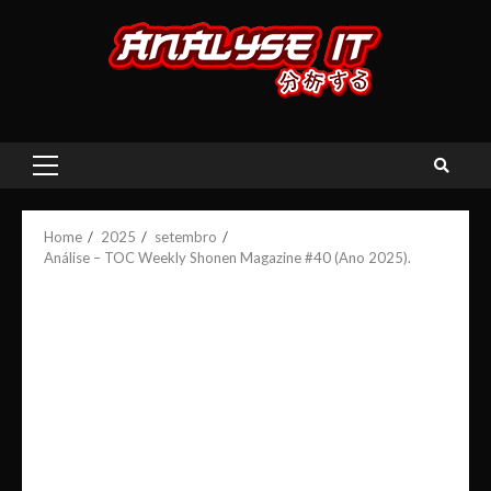
Skip
to
content
Primary
Menu
Home
2025
setembro
Análise – TOC Weekly Shonen Magazine #40 (Ano 2025).