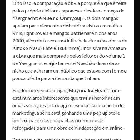
Dito isso, a comparação é óbvia porque é a que é feita
pelos próprios leitores japoneses desde o começo de
Yaergnacht: é
Nue no Onmyouji
. Os dois mangás
apelam para elementos de história vistos em muitas
VNs, light novels e mangás battle harém dos anos
2000, além de terem uma influência clara das obras de
Kinoko Nasu (Fate e Tsukihime). Inclusive na Amazon
a obra que mais comprada pelos leitores do volume 1
de Yaergnacht era justamente Nue. São duas obras
nicho que acharam um público que estava com fome e
pouca oferta para a demanda que tinham.
Em décimo segundo lugar,
Mayonaka Heart Tune
está num arco interessante que traz as heroínas em
novas situações pela viagem escolar. Já no mundo do
marketing, a série está ganhando uma pop up store
que já é parte das campanhas promocionais
reforçadas para uma obra com adaptação em anime.
Curiosamente, semana que vem a Jump lançará uma