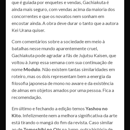
que é guiada por enquetes e vendas, Gachiakuta é
ainda mais seguro, com vendas acima da maioria dos
concorrentes e que os novatos nem sonham em
encostar ainda. A obra deve durar o tanto que a autora
Kei Urana quiser.
Com comentários sobre a sociedade em meio à
batalhas nesse mundo aparentemente cruel,
Gachiakuta pode agradar a fãs de Jujutsu Kaisen, que
voltou à Jump essa semana com sua continuação de
nome
Modulo
. Não existem tantas similaridades em
roteiro, mas os dois representam bem a energia da
filosofia japonesa de mono no aware e da existência
de almas em objetos amados por uma pessoa. Fica a
recomendação.
Em último e fechando a edição temos
Yashou no
Kito
. Infelizmente nem a melhora significativa da arte
está tirando o mangá do fim da revista. Caso similar
ao de
Tomoshibi no Otr
na Jump, outra história de