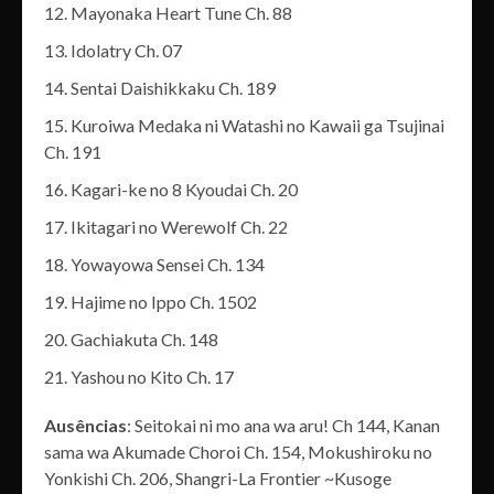
Mayonaka Heart Tune Ch. 88
Idolatry Ch. 07
Sentai Daishikkaku Ch. 189
Kuroiwa Medaka ni Watashi no Kawaii ga Tsujinai
Ch. 191
Kagari-ke no 8 Kyoudai Ch. 20
Ikitagari no Werewolf Ch. 22
Yowayowa Sensei Ch. 134
Hajime no Ippo Ch. 1502
Gachiakuta Ch. 148
Yashou no Kito Ch. 17
Ausências
: Seitokai ni mo ana wa aru! Ch 144, Kanan
sama wa Akumade Choroi Ch. 154, Mokushiroku no
Yonkishi Ch. 206, Shangri-La Frontier ~Kusoge