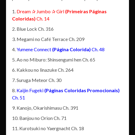
Dream ✰ Jumbo ✰ Girl
(Primeiras Páginas
Coloridas)
Ch. 14
Blue Lock Ch. 316
Megami no Café Terrace Ch. 209
Yumene Connect
(Página Colorida)
Ch. 48
Ao no Miburo: Shinsengumi hen Ch. 65
Kakkou no linazuke Ch. 264
Suruga Meteor Ch. 30
Kaijin Fugeki
(Páginas Coloridas Promocionais)
Ch. 51
Kanojo, Okarishimasu Ch. 391
Banjou no Orion Ch. 71
Kurotsuki no Yaergnacht Ch. 18