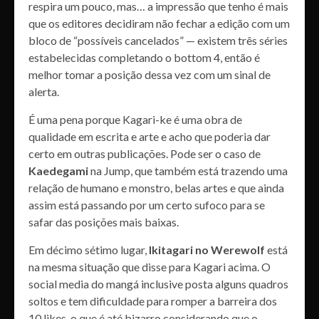
respira um pouco, mas… a impressão que tenho é mais
que os editores decidiram não fechar a edição com um
bloco de “possíveis cancelados” — existem três séries
estabelecidas completando o bottom 4, então é
melhor tomar a posição dessa vez com um sinal de
alerta.
É uma pena porque Kagari-ke é uma obra de
qualidade em escrita e arte e acho que poderia dar
certo em outras publicações. Pode ser o caso de
Kaedegami
na Jump, que também está trazendo uma
relação de humano e monstro, belas artes e que ainda
assim está passando por um certo sufoco para se
safar das posições mais baixas.
Em décimo sétimo lugar,
Ikitagari no Werewolf
está
na mesma situação que disse para Kagari acima. O
social media do mangá inclusive posta alguns quadros
soltos e tem dificuldade para romper a barreira dos
10 likes, o que é até bizarro considerando que o