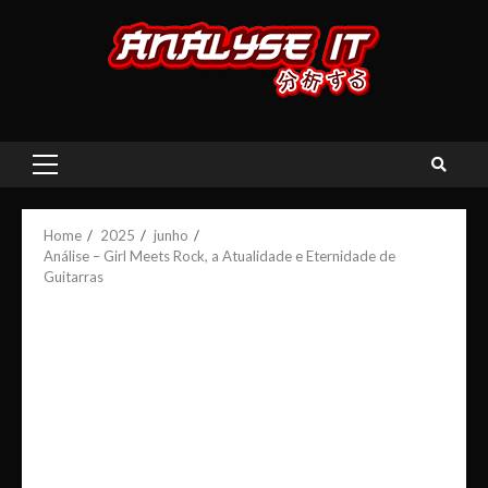
Skip
to
content
Primary
Menu
Home
2025
junho
Análise – Girl Meets Rock, a Atualidade e Eternidade de
Guitarras