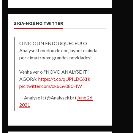
SIGA-NOS NO TWITTER
O NICOLIN ENLOUQUECEU! O
Analyse It mudou de cor, layout e ainda
por cima trouxe grandes novidades!
Venha ver o "NOVO ANALYSE IT"
AGORA:
https://t.co/qUPILDGXfk
pic.twitter.com/ck6Gv080HW
— Analyse It (@Analyseitbr)
June 26,
2021