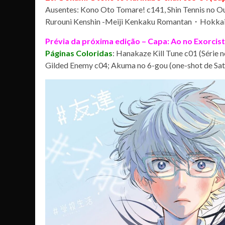
Ausentes: Kono Oto Tomare! c141, Shin Tennis no O
Rurouni Kenshin -Meiji Kenkaku Romantan・Hokkaid
Prévia da próxima edição – Capa: Ao no Exorcist
Páginas Coloridas
: Hanakaze Kill Tune c01 (Série
Gilded Enemy c04; Akuma no 6-gou (one-shot de Sat