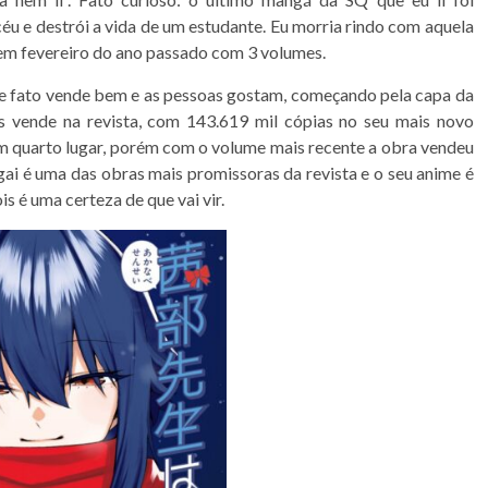
para
éu e destrói a vida de um estudante. Eu morria rindo com aquela
baixo
u em fevereiro do ano passado com 3 volumes.
para
 fato vende bem e as pessoas gostam, começando pela capa da
aumentar
is vende na revista, com 143.619 mil cópias no seu mais novo
ou
m quarto lugar, porém com o volume mais recente a obra vendeu
diminuir
gai é uma das obras mais promissoras da revista e o seu anime é
o
 é uma certeza de que vai vir.
volume.