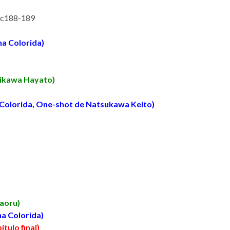
 c188-189
na Colorida)
mikawa Hayato)
 Colorida, One-shot de Natsukawa Keito)
aoru)
na Colorida)
tulo final)