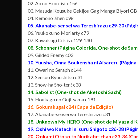
02. Ao no Exorcist c156
03. Masuda Kousuke Gekijou Gag Manga Biyori GB
04. Kemono Jihen c98
05. Akanabe-sensei wa Tereshirazu c29-30 (Pági
06. Yuukoku no Moriarty c79
07. Kawaisugi Crisis c129-130
08. Schonner (Página Colorida, One-shot de Su
09. Gilded Enemy c03
10. Yuusha, Onna Boukensha ni Aisareru (Página
11. Owari no Seraph c144
12. Sensou Kyoushitsu c31
13. Show-ha Sho-ten! c38
14. Sabolist (One-shot de Aketoshi Sachi)
15. Houkago no Ouji-sama c191
16. Gokurakugai c24 (Capa da Edição)
17. Akanabe-sensei wa Tereshirazu c31
18. Unknown My HERO (One-shot de Miyazaki K
19. Oshi wo Katachi ni suru Shigoto c26-28 (Pági
20. Ookami Otoko to Nurikabe-chan c33-34 (Capí