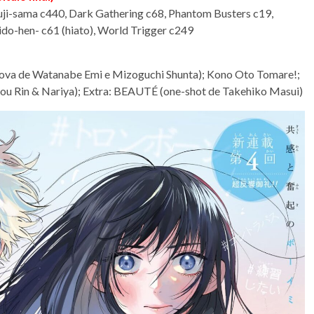
uji-sama c440, Dark Gathering c68, Phantom Busters c19,
o-hen- c61 (hiato), World Trigger c249
 nova de Watanabe Emi e Mizoguchi Shunta); Kono Oto Tomare!;
ou Rin & Nariya); Extra: BEAUTÉ (one-shot de Takehiko Masui)