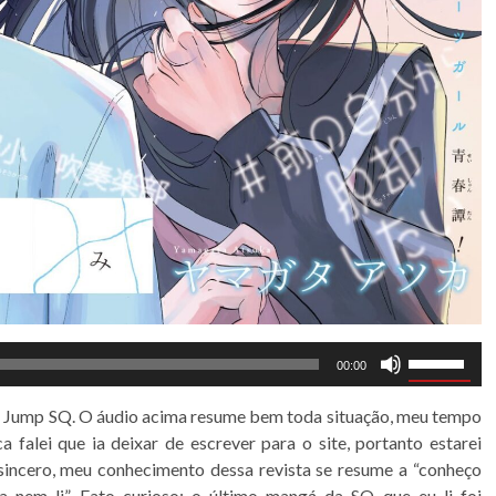
Tocador
Use
00:00
de
as
áudio
setas
da Jump SQ. O áudio acima resume bem toda situação, meu tempo
para
 falei que ia deixar de escrever para o site, portanto estarei
cima
 sincero, meu conhecimento dessa revista se resume a “conheço
ou
 nem li”. Fato curioso: o último mangá da SQ que eu li foi