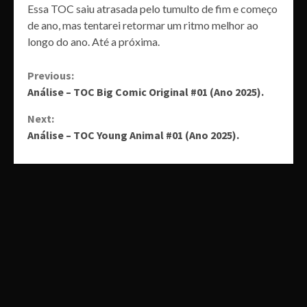
Essa TOC saiu atrasada pelo tumulto de fim e começo
de ano, mas tentarei retormar um ritmo melhor ao
longo do ano. Até a próxima.
Continue
Previous:
Análise – TOC Big Comic Original #01 (Ano 2025).
Reading
Next:
Análise – TOC Young Animal #01 (Ano 2025).