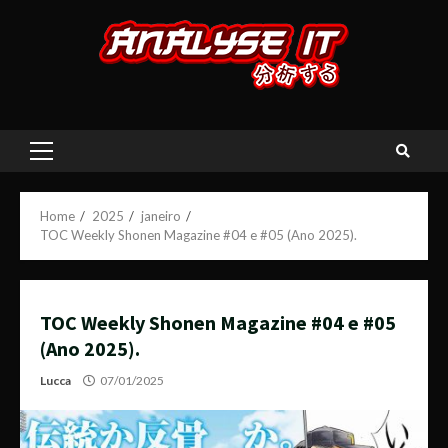
Skip
to
content
Primary
Menu
Home
2025
janeiro
TOC Weekly Shonen Magazine #04 e #05 (Ano 2025).
TOC Weekly Shonen Magazine #04 e #05
(Ano 2025).
Lucca
07/01/2025