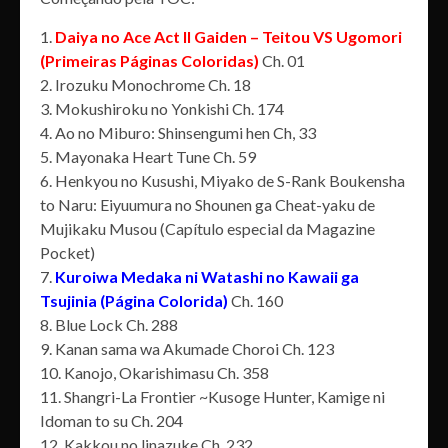
1.
Daiya no Ace Act ll Gaiden – Teitou VS Ugomori
(Primeiras Páginas Coloridas)
Ch. 01
2. Irozuku Monochrome Ch. 18
3. Mokushiroku no Yonkishi Ch. 174
4. Ao no Miburo: Shinsengumi hen Ch, 33
5. Mayonaka Heart Tune Ch. 59
6. Henkyou no Kusushi, Miyako de S-Rank Boukensha
to Naru: Eiyuumura no Shounen ga Cheat-yaku de
Mujikaku Musou (Capítulo especial da Magazine
Pocket)
7.
Kuroiwa Medaka ni Watashi no Kawaii ga
Tsujinia (Página Colorida)
Ch. 160
8. Blue Lock Ch. 288
9. Kanan sama wa Akumade Choroi Ch. 123
10. Kanojo, Okarishimasu Ch. 358
11. Shangri-La Frontier ~Kusoge Hunter, Kamige ni
Idoman to su Ch. 204
12. Kakkou no linazuke Ch. 232