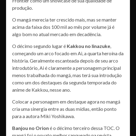
Frontier como um showcase de sua qualidade de
produção.
O mangá merecia ter crescido mais, mas se manter
acima da faixa dos 100 mil ao mês por volume já é
algo bom no atual mercado em decadência.
O décimo segundo lugar é
Kakkou no Iinazuke
,
começando um arco focado em Ai, a quarta heroína da
história. Geralmente escanteada depois de seu arco
introdutório, Ai é claramente a personagem principal
menos trabalhada do mangá, mas terá sua introdução
como um dos destaques da segunda temporada do
anime de Kakkou, nesse ano.
Colocar a personagem em destaque agora no mangá
cria uma sinergia entre as duas mídias, então ponto
para a autora Miki Yoshikawa.
Banjou no Orion
é o décimo terceiro dessa TOC. O
mangá foi o novato melhor ranqueado na revista