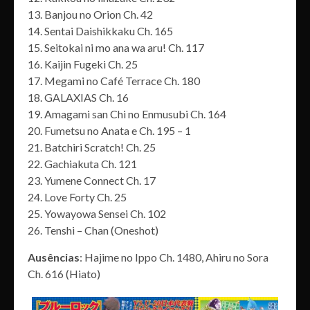
13. Banjou no Orion Ch. 42
14. Sentai Daishikkaku Ch. 165
15. Seitokai ni mo ana wa aru! Ch. 117
16. Kaijin Fugeki Ch. 25
17. Megami no Café Terrace Ch. 180
18. GALAXIAS Ch. 16
19. Amagami san Chi no Enmusubi Ch. 164
20. Fumetsu no Anata e Ch. 195 – 1
21. Batchiri Scratch! Ch. 25
22. Gachiakuta Ch. 121
23. Yumene Connect Ch. 17
24. Love Forty Ch. 25
25. Yowayowa Sensei Ch. 102
26. Tenshi – Chan (Oneshot)
Ausências
: Hajime no Ippo Ch. 1480, Ahiru no Sora
Ch. 616 (Hiato)