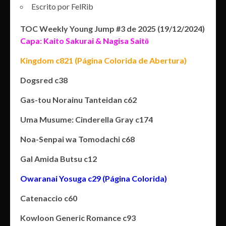
Escrito por FelRib
TOC Weekly Young Jump #3 de 2025 (19/12/2024)
Capa: Kaito Sakurai & Nagisa Saitō
Kingdom c821 (Página Colorida de Abertura)
Dogsred c38
Gas-tou Norainu Tanteidan c62
Uma Musume: Cinderella Gray c174
Noa-Senpai wa Tomodachi c68
Gal Amida Butsu c12
Owaranai Yosuga c29 (Página Colorida)
Catenaccio c60
Kowloon Generic Romance c93