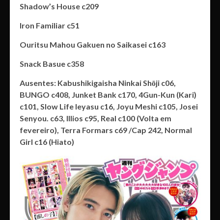
Shadow’s House c209
Iron Familiar c51
Ouritsu Mahou Gakuen no Saikasei c163
Snack Basue c358
Ausentes: Kabushikigaisha Ninkai Shōji c06,
BUNGO c408, Junket Bank c170, 4Gun-Kun (Kari)
c101, Slow Life Ieyasu c16, Joyu Meshi c105, Josei
Senyou. c63, Illios c95, Real c100 (Volta em
fevereiro), Terra Formars c69 /Cap 242, Normal
Girl c16 (Hiato)