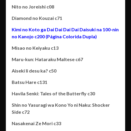
Nito no Joreishi c08
Diamond no Kouzai c71
Kimi no Koto ga Dai Dai Dai Dai Daisuki na 100-nin
no Kanojo c200 (Página Colorida Dupla)
Misao no Keiyaku c13
Maru-kun: Hataraku Maltese c67
Aiseki Ii desu ka? c50
Batsu Hare c131
Havila Senki: Tales of the Butterfly c30
Shin no Yasuragi wa Kono Yo ni Naku: Shocker
Side c72
Nasakenai Ze Mori c33