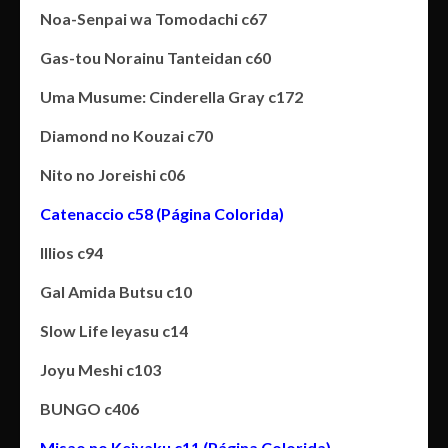
Noa-Senpai wa Tomodachi c67
Gas-tou Norainu Tanteidan c60
Uma Musume: Cinderella Gray c172
Diamond no Kouzai c70
Nito no Joreishi c06
Catenaccio c58 (Página Colorida)
Illios c94
Gal Amida Butsu c10
Slow Life Ieyasu c14
Joyu Meshi c103
BUNGO c406
Misao no Keiyaku c11 (Página Colorida)