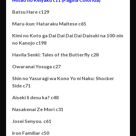
Batsu Hare c129
Maru-kun: Hataraku Maltese c65
Kimi no Koto ga Dai Dai Dai Dai Daisuki na 100-nin
no Kanojo c198
Havila Senki: Tales of the Butterfly c28
Owaranai Yosuga c27
Shin no Yasuragi wa Kono Yo ni Naku: Shocker
Side c71
Aiseki Ii desu ka? c48
Nasakenai Ze Mori c31
Josei Senyou. c61
Iron Familiar c50