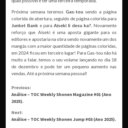
quão possível é ter uma terceira temporada.
Próxima semana teremos
Gas-tou
sendo a página
colorida de abertura, seguido de página colorida para
Junket Bank
e para
Aiseki Ii desu ka?
. Novamente
reforço que Aiseki é uma aposta gigante para os
editores e apostaria na obra sendo novamente um dos
mangás com a maior quantidade de páginas coloridas,
em 2024 ficou em terceiro lugar! Para Gas-tou não há
muito a falar, temos o seu volume lançando no dia 18
de dezembro e pode ter um pequeno aumento nas
vendas. Até a próxima semana pessoal!
Continue
Previous:
Análise – TOC Weekly Shonen Magazine #01 (Ano
Reading
2025).
Next:
Análise – TOC Weekly Shonen Jump #03 (Ano 2025).