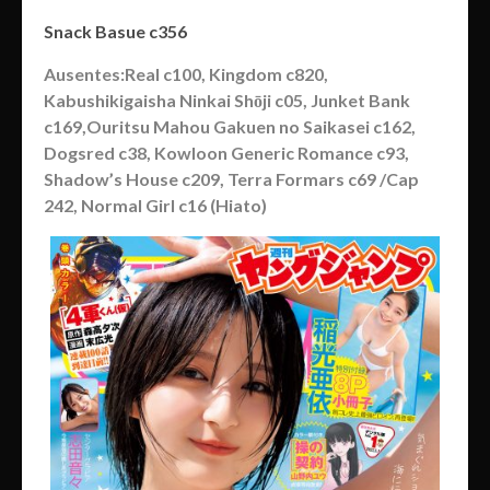
Snack Basue c356
Ausentes:Real c100, Kingdom c820,
Kabushikigaisha Ninkai Shōji c05, Junket Bank
c169,Ouritsu Mahou Gakuen no Saikasei c162,
Dogsred c38, Kowloon Generic Romance c93,
Shadow’s House c209, Terra Formars c69 /Cap
242, Normal Girl c16 (Hiato)