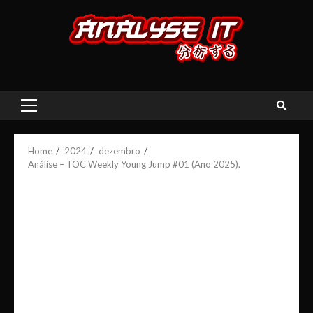
Skip
to
content
Primary
Menu
Home
2024
dezembro
Análise – TOC Weekly Young Jump #01 (Ano 2025).