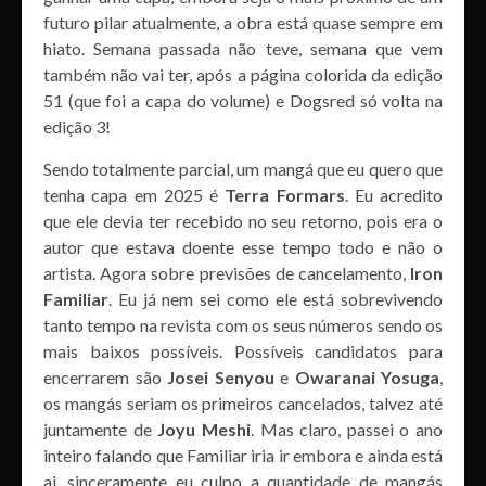
futuro pilar atualmente, a obra está quase sempre em
hiato. Semana passada não teve, semana que vem
também não vai ter, após a página colorida da edição
51 (que foi a capa do volume) e Dogsred só volta na
edição 3!
Sendo totalmente parcial, um mangá que eu quero que
tenha capa em 2025 é
Terra Formars
. Eu acredito
que ele devia ter recebido no seu retorno, pois era o
autor que estava doente esse tempo todo e não o
artista. Agora sobre previsões de cancelamento,
Iron
Familiar
. Eu já nem sei como ele está sobrevivendo
tanto tempo na revista com os seus números sendo os
mais baixos possíveis. Possíveis candidatos para
encerrarem são
Josei Senyou
e
Owaranai Yosuga
,
os mangás seriam os primeiros cancelados, talvez até
juntamente de
Joyu Meshi
. Mas claro, passei o ano
inteiro falando que Familiar iria ir embora e ainda está
ai, sinceramente eu culpo a quantidade de mangás