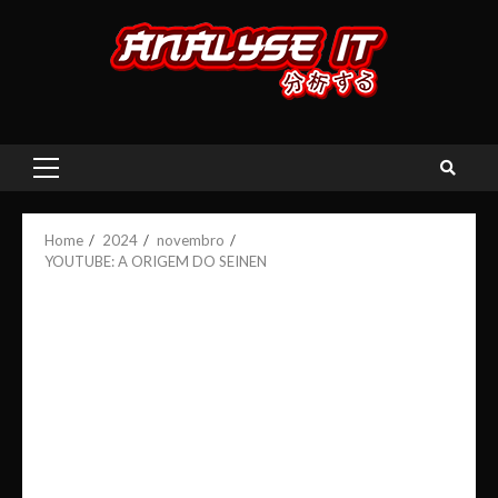
Skip
to
content
Primary
Menu
Home
2024
novembro
YOUTUBE: A ORIGEM DO SEINEN