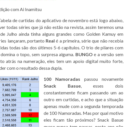
dição com Ai Inamitsu
Tabela de curtidas do aplicativo de novembro está logo abaixo,
er todas séries que já não estão na revista, assim teremos uma
 de Julho ainda tinha alguns grandes como Golden Kamuy em
ries lançaram, portanto
Real
é a primeira, série que não recebia
idas todas são dos últimos 5-6 capítulos. O trio de pilares com
domina o topo, sem surpresa alguma.
BUNGO
e a versão sem
 atrás na numeração, eles tem um apoio digital muito forte,
der com o resultado dessa dupla.
100 Namoradas
passou novamente
Snack Basue
, esses dois
constantemente ficam passando um ao
outro em curtidas, e acho que a situação
apenas mude com a segunda temporada
de 100 Namoradas. Mas por qual motivo
eles ficam tão próximos? Snack Basue
quase nunca tem pausas, neste ano não