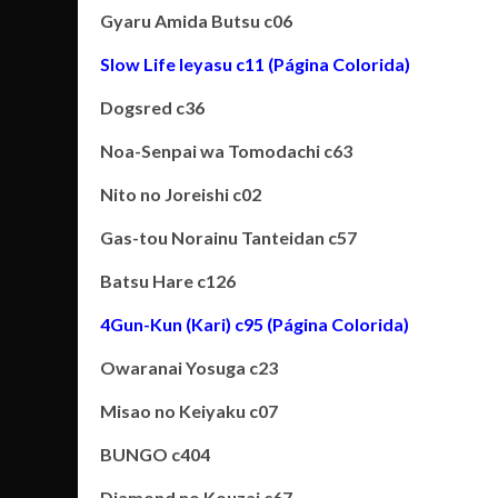
Gyaru Amida Butsu c06
Slow Life Ieyasu c11 (Página Colorida)
Dogsred c36
Noa-Senpai wa Tomodachi c63
Nito no Joreishi c02
Gas-tou Norainu Tanteidan c57
Batsu Hare c126
4Gun-Kun (Kari) c95 (Página Colorida)
Owaranai Yosuga c23
Misao no Keiyaku c07
BUNGO c404
Diamond no Kouzai c67