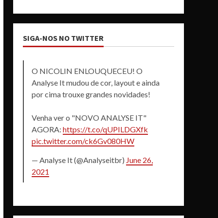
SIGA-NOS NO TWITTER
O NICOLIN ENLOUQUECEU! O
Analyse It mudou de cor, layout e ainda
por cima trouxe grandes novidades!
Venha ver o "NOVO ANALYSE IT"
AGORA:
https://t.co/qUPILDGXfk
pic.twitter.com/ck6Gv080HW
— Analyse It (@Analyseitbr)
June 26,
2021