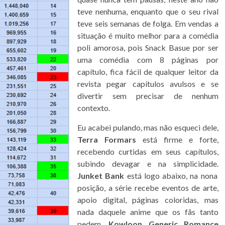
teve nenhuma, enquanto que o seu rival
teve seis semanas de folga. Em vendas a
situação é muito melhor para a comédia
poli amorosa, pois Snack Basue por ser
uma comédia com 8 páginas por
capítulo, fica fácil de qualquer leitor da
revista pegar capítulos avulsos e se
divertir sem precisar de nenhum
contexto.
Eu acabei pulando, mas não esqueci dele,
Terra Formars
está firme e forte,
recebendo curtidas em seus capítulos,
subindo devagar e na simplicidade.
Junket Bank
está logo abaixo, na nona
posição, a série recebe eventos de arte,
apoio digital, páginas coloridas, mas
nada daquele anime que os fãs tanto
pedem.
Kowloon Generic Romance