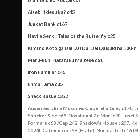
Aiseki Ii desu ka? c45
Junket Bank c167
Havila Senki: Tales of the Butterfly c25
Kimi no Koto ga Dai Dai Dai Dai Daisuki na 100-n
Maru-kun: Hataraku Maltese c61
Iron Familiar c46
Enma Tama c05
Snack Basue c352
Ausentes: Uma Musume: Cinderella Gray c170, Jo
Shocker Side c68, Nasakenai Ze Mori c28, Josei 
Formars c69 /Cap 242, Shadow’s House c207, Kow
2024), Catenaccio c58 (Hiato), Normal Girl c16 (H