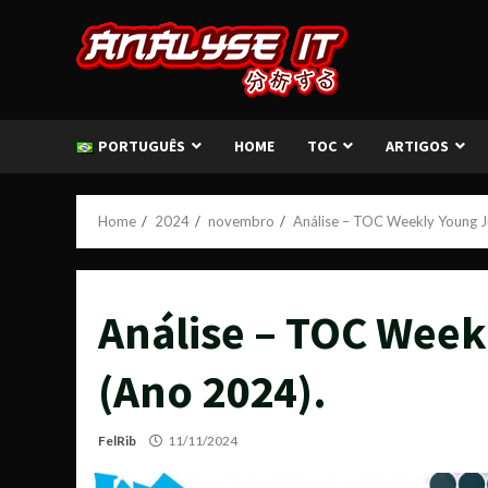
Skip
to
content
PORTUGUÊS
HOME
TOC
ARTIGOS
Home
2024
novembro
Análise – TOC Weekly Young 
Análise – TOC Wee
(Ano 2024).
FelRib
11/11/2024