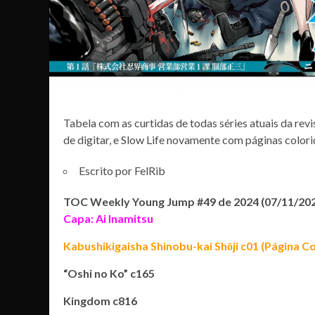
Tabela com as curtidas de todas séries atuais da rev
de digitar, e Slow Life novamente com páginas colori
Escrito por FelRib
TOC Weekly Young Jump #49 de 2024 (07/11/20
Capa: Ai Inamitsu
Kabushikigaisha Shinobu-kai Shōji c01 (Página C
“Oshi no Ko” c165
Kingdom c816