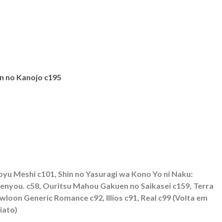
in no Kanojo c195
yu Meshi c101, Shin no Yasuragi wa Kono Yo ni Naku:
Senyou. c58, Ouritsu Mahou Gakuen no Saikasei c159, Terra
loon Generic Romance c92, Illios c91, Real c99 (Volta em
iato)