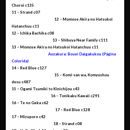
Choroi c135
11 –
Strand c07
12 – Momose Akira no Hatsukoi
Hatanchuu c11
12 –
Ichika Bachika c08
13 – Shibuya Near Family c111
13 –
Momose Akira no Hatsukoi Hatanchuu c11
Aozakura:
Bouei Daigakukou
(Página
Colorida)
14 –
Red Blue c127
15 – Komi-san wa, Komyushou
desu c487
15 –
Ogami Tsumiki to Kinichijou c43
16 –
Tonikaku Kawaii c291
16 –
Te no Geka c62
17 – Red Blue c128
17 –
Mizuporo c42
18 – Strand c08