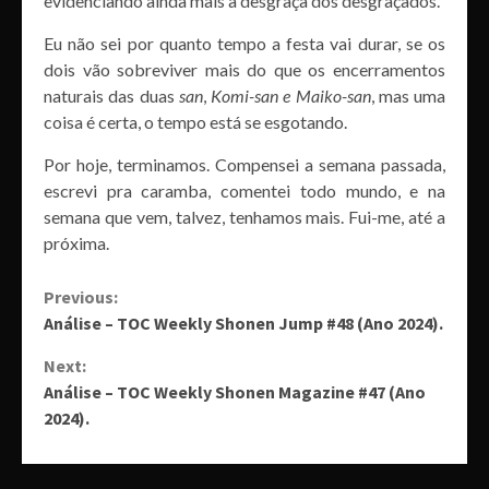
evidenciando ainda mais a desgraça dos desgraçados.
Eu não sei por quanto tempo a festa vai durar, se os
dois vão sobreviver mais do que os encerramentos
naturais das duas
san
,
Komi-san e Maiko-san
, mas uma
coisa é certa, o tempo está se esgotando.
Por hoje, terminamos. Compensei a semana passada,
escrevi pra caramba, comentei todo mundo, e na
semana que vem, talvez, tenhamos mais. Fui-me, até a
próxima.
Continue
Previous:
Análise – TOC Weekly Shonen Jump #48 (Ano 2024).
Reading
Next:
Análise – TOC Weekly Shonen Magazine #47 (Ano
2024).