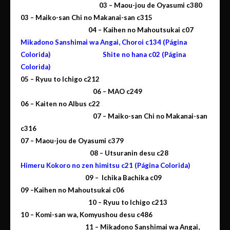
03 – Maou-jou de Oyasumi c380
03 – Maiko-san Chi no Makanai-san c315
04 – Kaihen no Mahoutsukai c07
Mikadono Sanshimai wa Angai, Choroi c134 (Página
Colorida)
Shite no hana c02 (Página
Colorida)
05 –
Ryuu to Ichigo c212
06 – MAO c249
06 –
Kaiten no Albus c22
07 – Maiko-san Chi no Makanai-san
c316
07 –
Maou-jou de Oyasumi c379
08 –
Utsuranin desu c28
Himeru Kokoro no zen himitsu c21
(Página Colorida)
09 – Ichika Bachika c09
09 –
Kaihen no Mahoutsukai c06
10 – Ryuu to Ichigo c213
10 –
Komi-san wa, Komyushou desu c486
11 – Mikadono Sanshimai wa Angai,