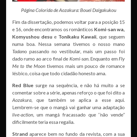
Página Colorida de Aozakura: Bouei Daigakukou
Fim da dissertação, podemos voltar para a posição 15
e 16, onde encontramos os românticos
Komi-san wa,
Komyushou desu
e
Tonikaku Kawaii
, que seguem
numa boa. Nessa semana tivemos o nosso mano
Tadan
o passando no vestibular, mais um passo foi
dado rumo ao arco final de
Komi-san
. Enquanto em
Fly
Me to the Moon
tivemos mais um pouco de romance
lésbico, coisa que todo cidadão honesto ama.
Red Blue
surge na sequência, e não há muito a se
comentar sobre a série, apenas reforço o que foi dito a
Aozakura,
que também se aplica a esse aqui
.
Lembrem-se que o mangá vai ganhar uma adaptação
live-action
, um mangá fracassado que ‘’não vende’’
dificilmente teria essa regalia.
Strand
aparece bem no fundo da revista, com a sua