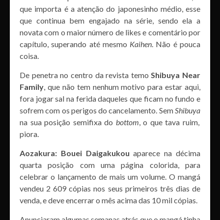
que importa é a atenção do japonesinho médio, esse
que continua bem engajado na série, sendo ela a
novata com o maior número de likes e comentário por
capítulo, superando até mesmo
Kaihen
. Não é pouca
coisa.
De penetra no centro da revista temo
Shibuya Near
Family
, que não tem nenhum motivo para estar aqui,
fora jogar sal na ferida daqueles que ficam no fundo e
sofrem com os perigos do cancelamento. Sem
Shibuya
na sua posição semifixa do
bottom
, o que tava ruim,
piora.
Aozakura: Bouei Daigakukou
aparece na décima
quarta posição com uma página colorida, para
celebrar o lançamento de mais um volume. O mangá
vendeu
2 609
cópias nos seus primeiros três dias de
venda, e deve encerrar o mês acima das 10 mil cópias.
Anunciaram algumas semanas atrás que o mangá tinha