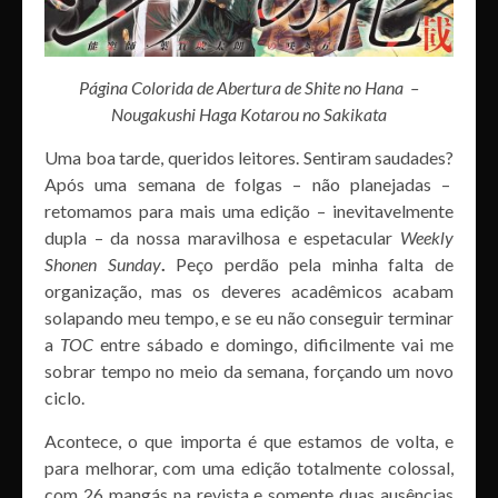
Página Colorida de Abertura de Shite no Hana –
Nougakushi Haga Kotarou no Sakikata
Uma boa tarde, queridos leitores. Sentiram saudades?
Após uma semana de folgas – não planejadas –
retomamos para mais uma edição – inevitavelmente
dupla – da nossa maravilhosa e espetacular
Weekly
Shonen Sunday
.
Peço perdão pela minha falta de
organização, mas os deveres acadêmicos acabam
solapando meu tempo, e se eu não conseguir terminar
a
TOC
entre sábado e domingo, dificilmente vai me
sobrar tempo no meio da semana, forçando um novo
ciclo.
Acontece, o que importa é que estamos de volta, e
para melhorar, com uma edição totalmente colossal,
com 26 mangás na revista e somente duas ausências