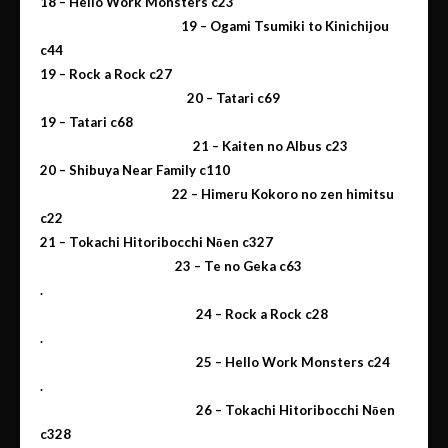
18 –
Hello Work Monsters c23
19 – Ogami Tsumiki to Kinichijou
c44
19 –
Rock a Rock c27
20 – Tatari c69
19 –
Tata
ri
c68
21 – Kaiten no Albus c23
20 – Shibuya Near Family c110
22 – Himeru Kokoro no zen himitsu
c22
21
– Tokachi Hitoribocchi Nōen c327
23 – Te no Geka c63
.
24 – Rock a Rock c28
.
25 – Hello Work Monsters c24
.
26 – Tokachi Hitoribocchi Nōen
c328