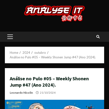
Skip
to
content
Primary
Menu
Home
2024
outubro
Análise no Pulo #05 – Weekly Shonen Jump #47 (Ano 2024).
Análise no Pulo #05 – Weekly Shonen
Jump #47 (Ano 2024).
Leonardo Nicolin
21/10/2024