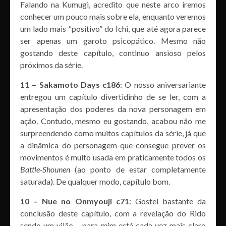
Falando na Kumugi, acredito que neste arco iremos
conhecer um pouco mais sobre ela, enquanto veremos
um lado mais “positivo” do Ichi, que até agora parece
ser apenas um garoto psicopático. Mesmo não
gostando deste capítulo, continuo ansioso pelos
próximos da série.
11 – Sakamoto Days c186
: O nosso aniversariante
entregou um capítulo divertidinho de se ler, com a
apresentação dos poderes da nova personagem em
ação. Contudo, mesmo eu gostando, acabou não me
surpreendendo como muitos capítulos da série, já que
a dinâmica do personagem que consegue prever os
movimentos é muito usada em praticamente todos os
Battle-Shounen
(ao ponto de estar completamente
saturada). De qualquer modo, capítulo bom.
10 – Nue no Onmyouji c71
: Gostei bastante da
conclusão deste capítulo, com a revelação do Rido
sendo um vilão – para mim está cada vez mais claro