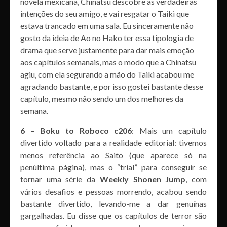
novela mexicana, Chinatsu descobre as verdadeiras
intenções do seu amigo, e vai resgatar o Taiki que
estava trancado em uma sala. Eu sinceramente não
gosto da ideia de Ao no Hako ter essa tipologia de
drama que serve justamente para dar mais emoção
aos capítulos semanais, mas o modo que a Chinatsu
agiu, com ela segurando a mão do Taiki acabou me
agradando bastante, e por isso gostei bastante desse
capítulo, mesmo não sendo um dos melhores da
semana.
6 – Boku to Roboco c206
: Mais um capítulo
divertido voltado para a realidade editorial: tivemos
menos referência ao Saito (que aparece só na
penúltima página), mas o “trial” para conseguir se
tornar uma série da
Weekly Shonen Jump
, com
vários desafios e pessoas morrendo, acabou sendo
bastante divertido, levando-me a dar genuínas
gargalhadas. Eu disse que os capítulos de terror são