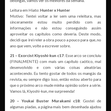
delongas, vamos ver os melhores da semana.
Leitura em Hiato:
Hunter x Hunter
Motivo: Tentei voltar a ler sem uma releitura, mas
sinceramente estou muito perdido com as
informações e não estou conseguindo assim
aproveitar os capítulos como deveria. Deste modo,
decidi que irei reler a obra pouco a pouco para que, no
ano que vem, volte a escrever sobre.
21 – Exorcist Kiyoshi-kun c17
: Esse arco se concluiu
(FINALMENTE) com mais um capítulo caótico, mal
desenvolvido e com várias coisas aleatórias
acontecendo. Eu tento gostar de todos os mangás da
revista, eu sempre digo isso, então estou aberto para
que o próximo arco mude minha opinião sobre a série.
Vamos lá, Kiyoshi-kun, me surpreenda!
20 – Youkai Buster Murakami c18
: Gostei de
algumas piadas, a página mais bem desenhada ajudou