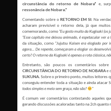
circunstância do retorno de Nobara”
e, surp
ressonância de Nobara.”
Comentando sobre o
RETORNO EM SI:
Na verdade
acharam previsível o retorno dela, já que muito
comemorando, como
“Eu gosto muito da Kugisaki (os j
“Esse capítulo me deixou animado, é espetacular ver a 
da situação, como
“Jujutsu Kaisen era elogiado por i
agora… De repente, começaram a elogiar os desenvolvi
certo? O retorno da Kugisaki é apenas a rota clássica, nã
Entretanto, são poucos os comentários sobre
CIRCUNSTÂNCIA DO RETORNO DE NOBARA
e 
SUKUNA.
Sobre o primeiro ponto, muitos leitores
conseguiu entender toda a situação e ainda atacar 
todos simples e meio sem graça, não são?
”
É comum ver comentários contestando aqueles que
gerando discussões acaloradas tanto na 2ch quanto