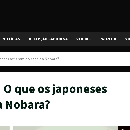
NOTÍCIAS
RECEPÇÃO JAPONESA
VENDAS
PATREON
Y
oneses acharam do caso da Nobara?
: O que os japoneses
a Nobara?