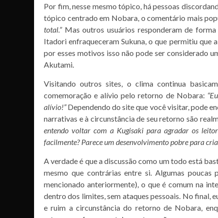
Por fim, nesse mesmo tópico, há pessoas discordand
tópico centrado em Nobara, o comentário mais popu
total.”
Mas outros usuários responderam de forma ma
Itadori enfraqueceram Sukuna, o que permitiu que 
por esses motivos isso não pode ser considerado um
Akutami.
Visitando outros sites, o clima continua basic
comemoração e alívio pelo retorno de Nobara:
“Eu
alívio!”
Dependendo do site que você visitar, pode e
narrativas e à circunstância de seu retorno são real
entendo voltar com a Kugisaki para agradar os leito
facilmente? Parece um desenvolvimento pobre para cria
A verdade é que a discussão como um todo está bast
mesmo que contrárias entre si. Algumas poucas 
mencionado anteriormente), o que é comum na inter
dentro dos limites, sem ataques pessoais. No final, 
e ruim a circunstância do retorno de Nobara, enq