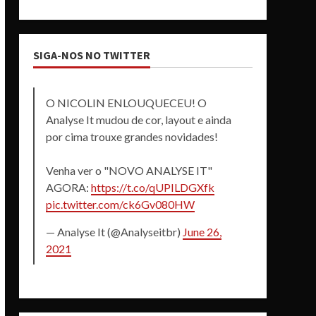
SIGA-NOS NO TWITTER
O NICOLIN ENLOUQUECEU! O
Analyse It mudou de cor, layout e ainda
por cima trouxe grandes novidades!
Venha ver o "NOVO ANALYSE IT"
AGORA:
https://t.co/qUPILDGXfk
pic.twitter.com/ck6Gv080HW
— Analyse It (@Analyseitbr)
June 26,
2021