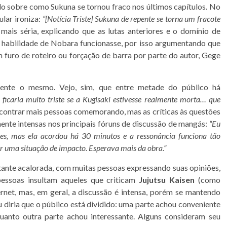
o sobre como Sukuna se tornou fraco nos últimos capítulos. No
lar ironiza:
“[Notícia Triste] Sukuna de repente se torna um fracote
is séria, explicando que as lutas anteriores e o domínio de
a habilidade de Nobara funcionasse, por isso argumentando que
 furo de roteiro ou forçação de barra por parte do autor, Gege
amente o mesmo. Vejo, sim, que entre metade do público há
 ficaria muito triste se a Kugisaki estivesse realmente morta… que
ncontrar mais pessoas comemorando, mas as críticas às questões
mente intensas nos principais fóruns de discussão de mangás:
“Eu
res, mas ela acordou há 30 minutos e a ressonância funciona tão
r uma situação de impacto. Esperava mais da obra.”
ante acalorada, com muitas pessoas expressando suas opiniões,
pessoas insultam aqueles que criticam
Jujutsu Kaisen
(como
net, mas, em geral, a discussão é intensa, porém se mantendo
eu diria que o público está dividido: uma parte achou conveniente
uanto outra parte achou interessante. Alguns consideram seu