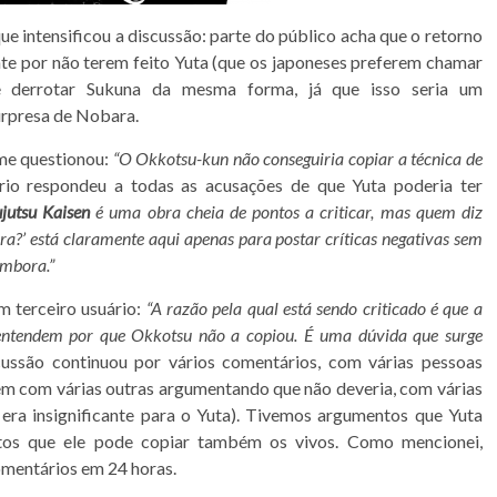
 intensificou a discussão: parte do público acha que o retorno
nte por não terem feito Yuta (que os japoneses preferem chamar
e derrotar Sukuna da mesma forma, já que isso seria um
urpresa de Nobara.
me questionou:
“O Okkotsu-kun não conseguiria copiar a técnica de
rio respondeu a todas as acusações de que Yuta poderia ter
ujutsu Kaisen
é uma obra cheia de pontos a criticar, mas quem diz
a?’ está claramente aqui apenas para postar críticas negativas sem
embora.”
m terceiro usuário:
“A razão pela qual está sendo criticado é que a
o entendem por que Okkotsu não a copiou. É uma dúvida que surge
ussão continuou por vários comentários, com várias pessoas
ém com várias outras argumentando que não deveria, com várias
era insignificante para o Yuta). Tivemos argumentos que Yuta
tos que ele pode copiar também os vivos. Como mencionei,
mentários em 24 horas.