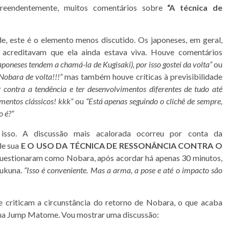
reendentemente, muitos comentários sobre
“A técnica de
, este é o elemento menos discutido. Os japoneses, em geral,
s acreditavam que ela ainda estava viva. Houve comentários
aponeses tendem a chamá-la de Kugisaki), por isso gostei da volta”
ou
Nobara de volta!!!”
mas também houve críticas à previsibilidade
r contra a tendência e ter desenvolvimentos diferentes de tudo até
mentos clássicos! kkk”
ou
“Está apenas seguindo o clichê de sempre,
o é?”
 isso. A discussão mais acalorada ocorreu por conta da
de sua
E O USO DA TÉCNICA DE RESSONÂNCIA CONTRA O
 questionaram como Nobara, após acordar há apenas 30 minutos,
Sukuna.
“Isso é conveniente. Mas a arma, a pose e até o impacto são
 criticam a circunstância do retorno de Nobara, o que acaba
 na Jump Matome. Vou mostrar uma discussão: