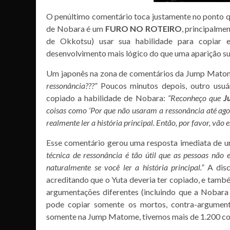
O penúltimo comentário toca justamente no ponto que
de Nobara é um
FURO NO ROTEIRO
, principalme
de Okkotsu) usar sua habilidade para copiar 
desenvolvimento mais lógico do que uma aparição s
Um japonês na zona de comentários da Jump Mato
ressonância???”
Poucos minutos depois, outro usuá
copiado a habilidade de Nobara:
“Reconheço que
J
coisas como ‘Por que não usaram a ressonância até agor
realmente ler a história principal. Então, por favor, vão 
Esse comentário gerou uma resposta imediata de u
técnica de ressonância é tão útil que as pessoas nã
naturalmente se você ler a história principal.”
A disc
acreditando que o Yuta deveria ter copiado, e tamb
argumentações diferentes (incluindo que a Nobara 
pode copiar somente os mortos, contra-argumen
somente na Jump Matome, tivemos mais de 1.200 co