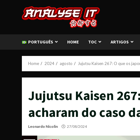
Skip
to
content
PORTUGUÊS
HOME
TOC
ARTIGOS
Home
2024
agosto
Jujutsu Kaisen 267: O que os jap
Jujutsu Kaisen 267
acharam do caso d
Leonardo Nicolin
27/08/2024