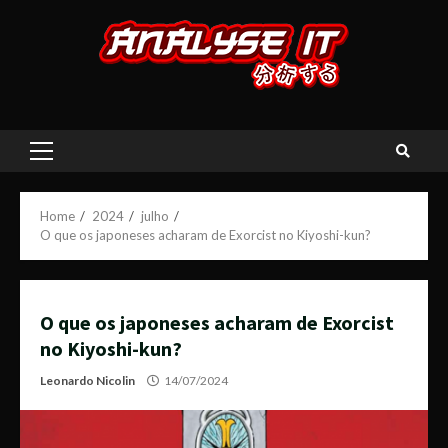
Skip
to
content
Primary
Menu
Home
2024
julho
O que os japoneses acharam de Exorcist no Kiyoshi-kun?
O que os japoneses acharam de Exorcist
no Kiyoshi-kun?
Leonardo Nicolin
14/07/2024