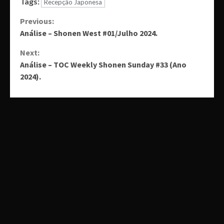
Tags:
Recepção Japonesa
Continue
Previous:
Análise – Shonen West #01/Julho 2024.
Reading
Next:
Análise – TOC Weekly Shonen Sunday #33 (Ano
2024).