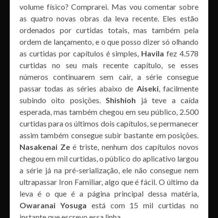
volume físico? Comprarei. Mas vou comentar sobre
as quatro novas obras da leva recente. Eles estão
ordenados por curtidas totais, mas também pela
ordem de lançamento, e o que posso dizer só olhando
as curtidas por capítulos é simples,
Havila
fez 4.578
curtidas no seu mais recente capítulo, se esses
números continuarem sem cair, a série consegue
passar todas as séries abaixo de
Aiseki
, facilmente
subindo oito posições.
Shishioh
já teve a caída
esperada, mas também chegou em seu público, 2.500
curtidas para os últimos dois capítulos, se permanecer
assim também consegue subir bastante em posições.
Nasakenai Ze
é triste, nenhum dos capítulos novos
chegou em mil curtidas, o público do aplicativo largou
a série já na pré-serialização, ele não consegue nem
ultrapassar Iron Familiar, algo que é fácil. O último da
leva é o que é a página principal dessa matéria,
Owaranai Yosuga
está com 15 mil curtidas no
instante que escrevo essa linha.