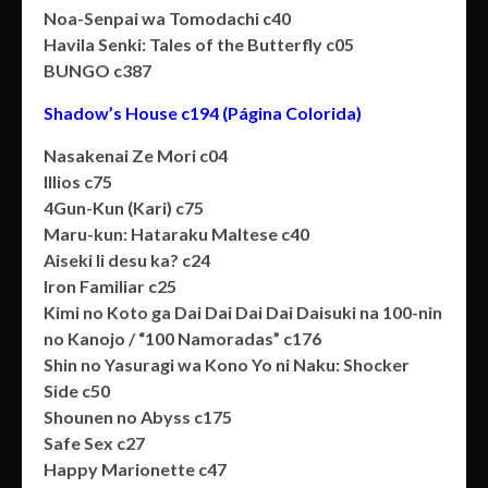
Noa-Senpai wa Tomodachi c40
Havila Senki: Tales of the Butterfly c05
BUNGO c387
Shadow’s House c194 (Página Colorida)
Nasakenai Ze Mori c04
Illios c75
4Gun-Kun (Kari) c75
Maru-kun: Hataraku Maltese c40
Aiseki Ii desu ka? c24
Iron Familiar c25
Kimi no Koto ga Dai Dai Dai Dai Daisuki na 100-nin
no Kanojo / “100 Namoradas” c176
Shin no Yasuragi wa Kono Yo ni Naku: Shocker
Side c50
Shounen no Abyss c175
Safe Sex c27
Happy Marionette c47