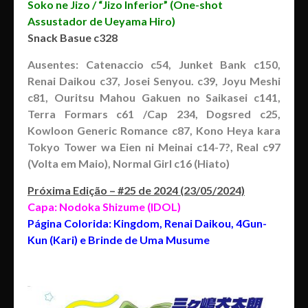
Soko ne Jizo / “Jizo Inferior” (One-shot
Assustador de Ueyama Hiro)
Snack Basue c328
Ausentes: Catenaccio c54, Junket Bank c150,
Renai Daikou c37, Josei Senyou. c39, Joyu Meshi
c81, Ouritsu Mahou Gakuen no Saikasei c141,
Terra Formars c61 /Cap 234, Dogsred c25,
Kowloon Generic Romance c87, Kono Heya kara
Tokyo Tower wa Eien ni Meinai c14-7?, Real c97
(Volta em Maio), Normal Girl c16 (Hiato)
Próxima Edição – #25 de 2024 (23/05/2024)
Capa: Nodoka Shizume (IDOL)
Página Colorida: Kingdom, Renai Daikou, 4Gun-
Kun (Kari) e Brinde de Uma Musume