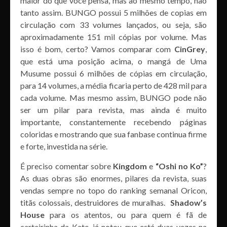
maior do que você pensa, mas ao mesmo tempo, não
tanto assim. BUNGO possui 5 milhões de copias em
circulação com 33 volumes lançados, ou seja, são
aproximadamente 151 mil cópias por volume. Mas
isso é bom, certo? Vamos comparar com
CinGrey
,
que está uma posição acima, o mangá de Uma
Musume possui 6 milhões de cópias em circulação,
para 14 volumes, a média ficaria perto de 428 mil para
cada volume. Mas mesmo assim, BUNGO pode não
ser um pilar para revista, mas ainda é muito
importante, constantemente recebendo páginas
coloridas e mostrando que sua fanbase continua firme
e forte, investida na série.
É preciso comentar sobre
Kingdom
e
“Oshi no Ko”
?
As duas obras são enormes, pilares da revista, suas
vendas sempre no topo do ranking semanal Oricon,
titãs colossais, destruidores de muralhas.
Shadow’s
House
para os atentos, ou para quem é fã de
carteirinha da Kate, já notou que está duas vezes na