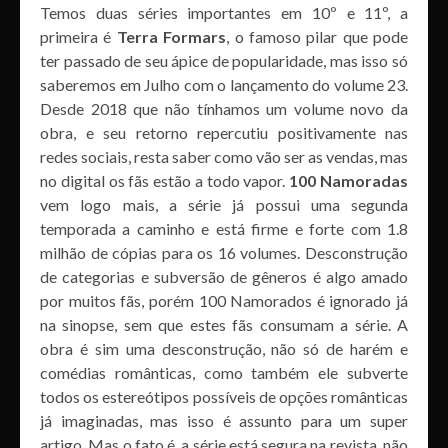
Temos duas séries importantes em 10º e 11º, a
primeira é
Terra Formars
, o famoso pilar que pode
ter passado de seu ápice de popularidade, mas isso só
saberemos em Julho com o lançamento do volume 23.
Desde 2018 que não tínhamos um volume novo da
obra, e seu retorno repercutiu positivamente nas
redes sociais, resta saber como vão ser as vendas, mas
no digital os fãs estão a todo vapor.
100 Namoradas
vem logo mais, a série já possui uma segunda
temporada a caminho e está firme e forte com 1.8
milhão de cópias para os 16 volumes. Desconstrução
de categorias e subversão de gêneros é algo amado
por muitos fãs, porém 100 Namorados é ignorado já
na sinopse, sem que estes fãs consumam a série. A
obra é sim uma desconstrução, não só de harém e
comédias românticas, como também ele subverte
todos os estereótipos possíveis de opções românticas
já imaginadas, mas isso é assunto para um super
artigo. Mas o fato é, a série está segura na revista, não