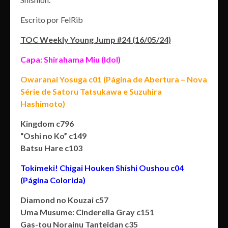
Escrito por FelRib
TOC Weekly Young Jump #24 (16/05/24)
Capa: Shirahama Miu (Idol)
Owaranai Yosuga c01 (Página de Abertura – Nova
Série de Satoru Tatsukawa e Suzuhira
Hashimoto)
Kingdom c796
“Oshi no Ko” c149
Batsu Hare c103
Tokimeki! Chigai Houken Shishi Oushou c04
(Página Colorida)
Diamond no Kouzai c57
Uma Musume: Cinderella Gray c151
Gas-tou Norainu Tanteidan c35