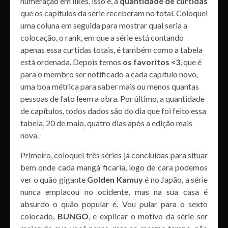
numeração em likes, isso é, a
quantidade de curtidas
que os capítulos da série receberam no total. Coloquei
uma coluna em seguida para mostrar qual seria a
colocação, o rank, em que a série está contando
apenas essa curtidas totais, é também como a tabela
está ordenada. Depois temos
os favoritos <3
, que é
para o membro ser notificado a cada capítulo novo,
uma boa métrica para saber mais ou menos quantas
pessoas de fato leem a obra. Por último, a quantidade
de capítulos, todos dados são do dia que foi feito essa
tabela, 20 de maio, quatro dias após a edição mais
nova.
Primeiro, coloquei três séries já concluídas para situar
bem onde cada mangá ficaria, logo de cara podemos
ver o quão gigante
Golden Kamuy
é no Japão, a série
nunca emplacou no ocidente, mas na sua casa é
absurdo o quão popular é. Vou pular para o sexto
colocado,
BUNGO
, e explicar o motivo da série ser