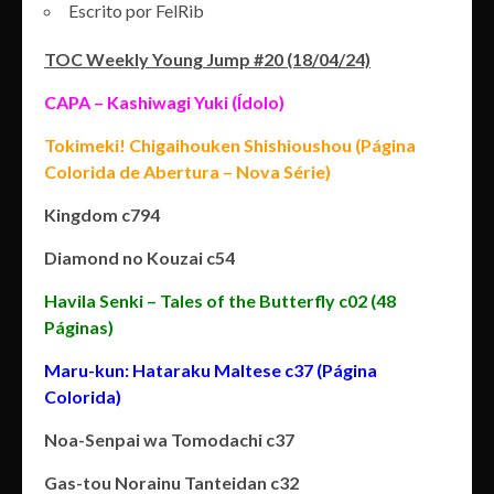
Escrito por FelRib
TOC Weekly Young Jump #20 (18/04/24)
CAPA – Kashiwagi Yuki (Ídolo)
Tokimeki! Chigaihouken Shishioushou (Página
Colorida de Abertura – Nova Série)
Kingdom c794
Diamond no Kouzai c54
Havila Senki – Tales of the Butterfly c02 (48
Páginas)
Maru-kun: Hataraku Maltese c37 (Página
Colorida)
Noa-Senpai wa Tomodachi c37
Gas-tou Norainu Tanteidan c32