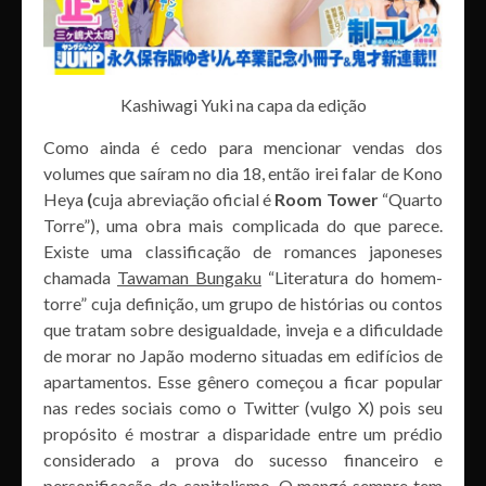
Kashiwagi Yuki na capa da edição
Como ainda é cedo para mencionar vendas dos
volumes que saíram no dia 18, então irei falar de Kono
Heya
(
cuja abreviação oficial é
Room Tower
“Quarto
Torre”), uma obra mais complicada do que parece.
Existe uma classificação de romances japoneses
chamada
Tawaman Bungaku
“Literatura do homem-
torre” cuja definição, um grupo de histórias ou contos
que tratam sobre desigualdade, inveja e a dificuldade
de morar no Japão moderno situadas em edifícios de
apartamentos. Esse gênero começou a ficar popular
nas redes sociais como o Twitter (vulgo X) pois seu
propósito é mostrar a disparidade entre um prédio
considerado a prova do sucesso financeiro e
personificação do capitalismo. O mangá sempre tem