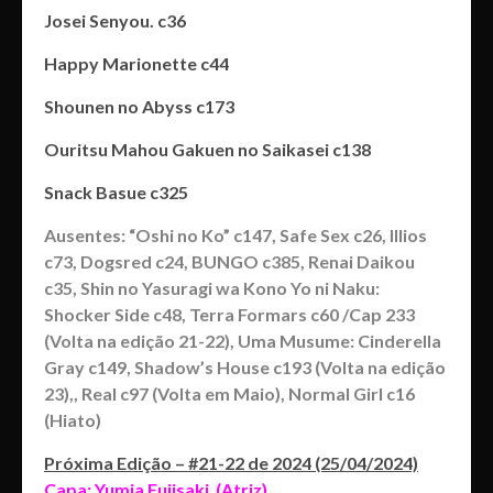
Josei Senyou. c36
Happy Marionette c44
Shounen no Abyss c173
Ouritsu Mahou Gakuen no Saikasei c138
Snack Basue c325
Ausentes: “Oshi no Ko” c147, Safe Sex c26, Illios
c73, Dogsred c24, BUNGO c385, Renai Daikou
c35, Shin no Yasuragi wa Kono Yo ni Naku:
Shocker Side c48, Terra Formars c60 /Cap 233
(Volta na edição 21-22), Uma Musume: Cinderella
Gray c149, Shadow’s House c193 (Volta na edição
23),, Real c97 (Volta em Maio), Normal Girl c16
(Hiato)
Próxima Edição – #21-22 de 2024 (25/04/2024)
Capa: Yumia Fujisaki (Atriz)