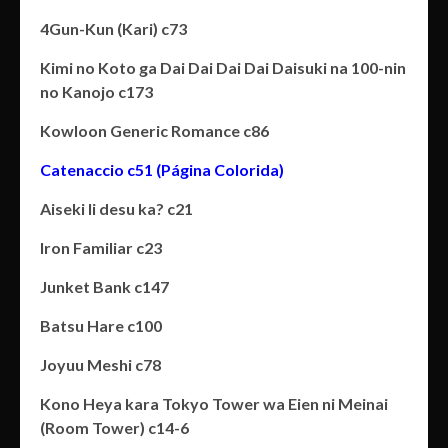
4Gun-Kun (Kari) c73
Kimi no Koto ga Dai Dai Dai Dai Daisuki na 100-nin
no Kanojo c173
Kowloon Generic Romance c86
Catenaccio c51 (Página Colorida)
Aiseki Ii desu ka? c21
Iron Familiar c23
Junket Bank c147
Batsu Hare c100
Joyuu Meshi c78
Kono Heya kara Tokyo Tower wa Eien ni Meinai
(Room Tower) c14-6