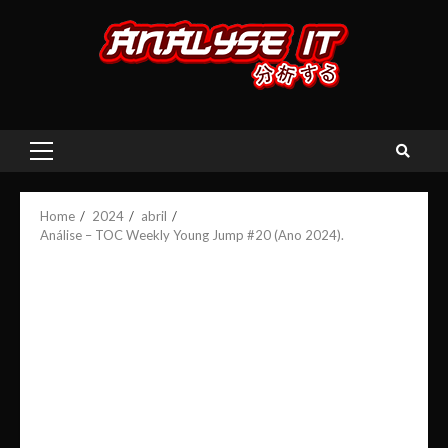
Skip
to
content
Primary
Menu
Home
2024
abril
Análise – TOC Weekly Young Jump #20 (Ano 2024).