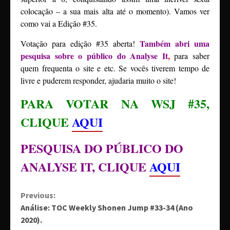
colocação – a sua mais alta até o momento). Vamos ver
como vai a Edição #35.
Também abri uma
Votação para edição #35 aberta!
pesquisa sobre o público do Analyse It
,
para saber
quem frequenta o site e etc. Se vocês tiverem tempo de
livre e puderem responder, ajudaria muito o site!
PARA VOTAR NA WSJ #35,
CLIQUE
AQUI
PESQUISA DO PÚBLICO DO
ANALYSE IT, CLIQUE
AQUI
Continue
Previous:
Análise: TOC Weekly Shonen Jump #33-34 (Ano
Reading
2020).