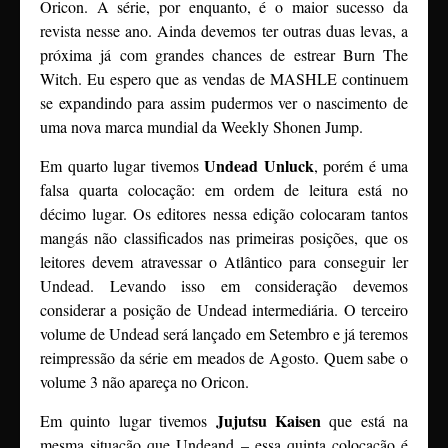
Oricon. A série, por enquanto, é o maior sucesso da
revista nesse ano. Ainda devemos ter outras duas levas, a
próxima já com grandes chances de estrear Burn The
Witch. Eu espero que as vendas de MASHLE continuem
se expandindo para assim pudermos ver o nascimento de
uma nova marca mundial da Weekly Shonen Jump.
Undead Unluck
Em quarto lugar tivemos
, porém é uma
falsa quarta colocação: em ordem de leitura está no
décimo lugar. Os editores nessa edição colocaram tantos
mangás não classificados nas primeiras posições, que os
leitores devem atravessar o Atlântico para conseguir ler
Undead. Levando isso em consideração devemos
considerar a posição de Undead intermediária. O terceiro
volume de Undead será lançado em Setembro e já teremos
reimpressão da série em meados de Agosto. Quem sabe o
volume 3 não apareça no Oricon.
Jujutsu Kaisen
Em quinto lugar tivemos
que está na
mesma situação que Undeand – essa quinta colocação é