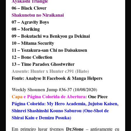
Ayakashi Triangle
06 – Black Clover
Shakunetsu no Niraikanai
07 – Agravity Boys
08 – Moriking
09 – Bokutachi wa Benkyou ga Dekinai
10 – Mitama Security
11 – Yozakura-san Chi no Daisakusen
12 – Bone Collection
13 – Time Paradox Ghostwriter
Ausente: Hunter x Hunter c391 (Hiato)
Fonte: Analyse It Facebook & Manga Helpers
Weekly Shounen Jump #36-37 (10/08/2020)
Capa
e Página Colorida de Abertura
:
One Piece
Página Colorida: My Hero Academia, Jujutsu Kaisen,
Shinrei Shashinshi Kouno Saburou (One-Shot de
Shirai Kaiu e Demizu Posuka)
Dr.Stone
Em primeiro lugar tivemos
– antigamente eu