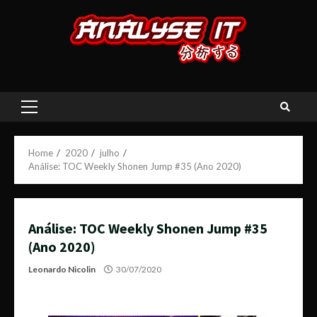
Skip
to
content
Primary
Menu
Home
2020
julho
Análise: TOC Weekly Shonen Jump #35 (Ano 2020)
Análise: TOC Weekly Shonen Jump #35
(Ano 2020)
Leonardo Nicolin
30/07/2020