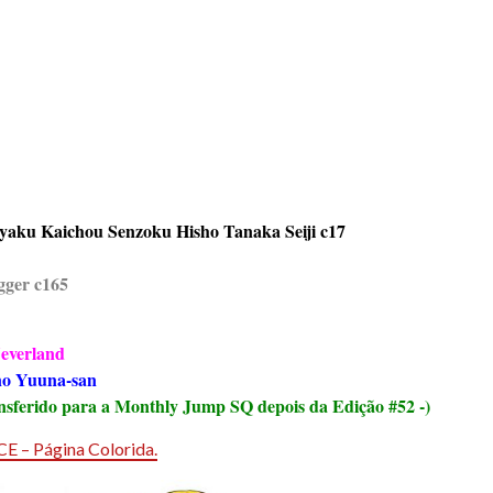
iyaku Kaichou Senzoku Hisho Tanaka Seiji c17
gger c165
everland
no Yuuna-san
nsferido para a Monthly Jump SQ depois da Edição #52 -)
E – Página Colorida.