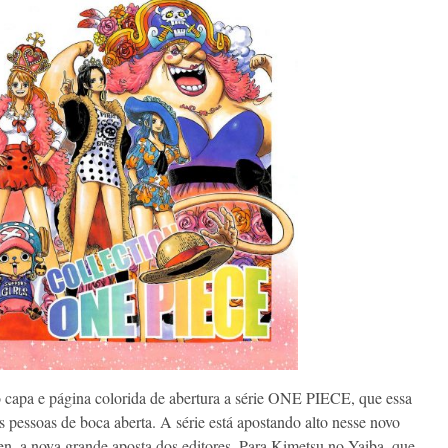
apa e página colorida de abertura a série ONE PIECE, que essa
 pessoas de boca aberta. A série está apostando alto nesse novo
n, a nova grande aposta dos editores. Para Kimetsu no Yaiba, que