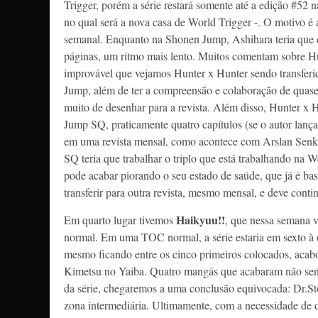
Trigger, porém a série restará somente até a edição #52 n
no qual será a nova casa de World Trigger -. O motivo é
semanal. Enquanto na Shonen Jump, Ashihara teria que 
páginas, um ritmo mais lento. Muitos comentam sobre Hu
improvável que vejamos Hunter x Hunter sendo transferi
Jump, além de ter a compreensão e colaboração de quase t
muito de desenhar para a revista. Além disso, Hunter x 
Jump SQ, praticamente quatro capítulos (se o autor lança
em uma revista mensal, como acontece com Arslan Senki
SQ teria que trabalhar o triplo que está trabalhando na
pode acabar piorando o seu estado de saúde, que já é bast
transferir para outra revista, mesmo mensal, e deve co
Haikyuu!!
Em quarto lugar tivemos
, que nessa semana v
normal. Em uma TOC normal, a série estaria em sexto à 
mesmo ficando entre os cinco primeiros colocados, aca
Kimetsu no Yaiba. Quatro mangás que acabaram não sendo
da série, chegaremos a uma conclusão equivocada: Dr.Ston
zona intermediária. Ultimamente, com a necessidade de 