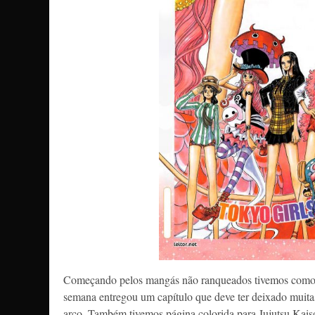
Começando pelos mangás não ranqueados tivemos como c
semana entregou um capítulo que deve ter deixado muitas
arco. Também tivemos página colorida para Jujutsu Kaise