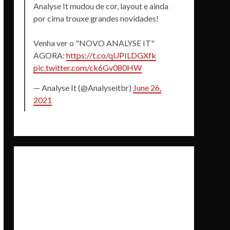
Analyse It mudou de cor, layout e ainda
por cima trouxe grandes novidades!
Venha ver o "NOVO ANALYSE IT"
AGORA:
https://t.co/qUPILDGXfk
pic.twitter.com/ck6Gv080HW
— Analyse It (@Analyseitbr)
June 26,
2021