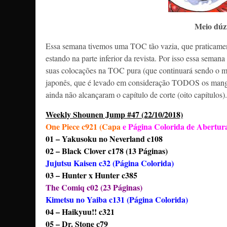
Meio dúzi
Essa semana tivemos uma TOC tão vazia, que praticame
estando na parte inferior da revista. Por isso essa sema
suas colocações na TOC pura (que continuará sendo o mai
japonês, que é levado em consideração TODOS os mangás 
ainda não alcançaram o capítulo de corte (oito capítulos
Weekly Shounen Jump #47 (22/10/2018)
One Piece c921 (Capa
e
Página Colorida de Abertur
01 – Yakusoku no Neverland c108
02 – Black Clover c178 (13 Páginas)
Jujutsu Kaisen c32 (Página Colorida)
03 – Hunter x Hunter c385
The Comiq c02 (23 Páginas)
Kimetsu no Yaiba c131 (Página Colorida)
04 – Haikyuu!! c321
05 – Dr. Stone c79