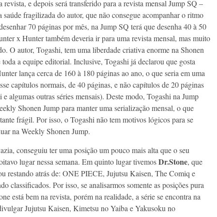
a revista, e depois será transferido para a revista mensal Jump SQ –
 a saúde fragilizada do autor, que não consegue acompanhar o ritmo
desenhar 70 páginas por mês, na Jump SQ terá que desenha 40 à 50
nter x Hunter também deveria ir para uma revista mensal, mas muito
do. O autor, Togashi, tem uma liberdade criativa enorme na Shonen
oda a equipe editorial. Inclusive, Togashi já declarou que gosta
Hunter lança cerca de 160 à 180 páginas ao ano, o que seria em uma
sse capítulos normais, de 40 páginas, e não capítulos de 20 páginas
 e algumas outras séries mensais). Deste modo, Togashi na Jump
 Weekly Shonen Jump para manter uma serialização mensal, o que
ante frágil. Por isso, o Togashi não tem motivos lógicos para se
ntinuar na Weekly Shonen Jump.
azia, conseguiu ter uma posição um pouco mais alta que o seu
Dr.Stone
oitavo lugar nessa semana. Em quinto lugar tivemos
, que
bou restando atrás de: ONE PIECE, Jujutsu Kaisen, The Comiq e
 classificados. Por isso, se analisarmos somente as posições pura
e está bem na revista, porém na realidade, a série se encontra na
divulgar Jujutsu Kaisen, Kimetsu no Yaiba e Yakusoku no