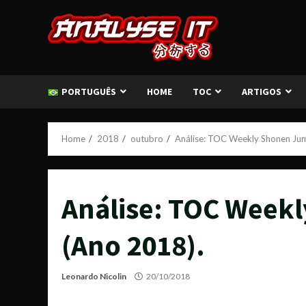
Skip
to
content
PORTUGUÊS
HOME
TOC
ARTIGOS
Home
2018
outubro
Análise: TOC Weekly Shonen Ju
Análise: TOC Week
(Ano 2018).
Leonardo Nicolin
20/10/2018