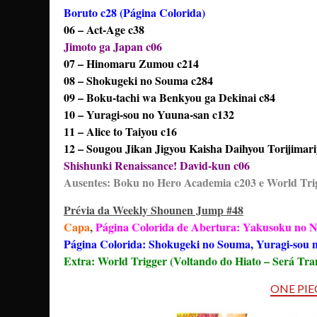
Boruto c28 (Página Colorida)
06 – Act-Age c38
Jimoto ga Japan c06
07 – Hinomaru Zumou c214
08 – Shokugeki no Souma c284
09 – Boku-tachi wa Benkyou ga Dekinai c84
10 – Yuragi-sou no Yuuna-san c132
11 – Alice to Taiyou c16
12 – Sougou Jikan Jigyou Kaisha Daihyou Torijimar
Shishunki Renaissance! David-kun c06
Ausentes: Boku no Hero Academia c203 e World Tri
Prévia da Weekly Shounen Jump #48
Capa
,
Página Colorida de Abertura: Yakusoku no N
Página Colorida: Shokugeki no Souma, Yuragi-sou 
Extra: World Trigger (Voltando do Hiato – Será Tra
ONE PIEC