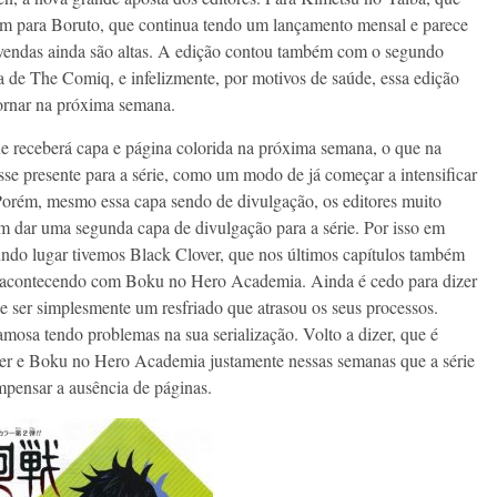
fim para Boruto, que continua tendo um lançamento mensal e parece
s vendas ainda são altas. A edição contou também com o segundo
a de The Comiq, e infelizmente, por motivos de saúde, essa edição
ornar na próxima semana.
ue receberá capa e página colorida na próxima semana, o que na
sse presente para a série, como um modo de já começar a intensificar
. Porém, mesmo essa capa sendo de divulgação, os editores muito
m dar uma segunda capa de divulgação para a série. Por isso em
undo lugar tivemos Black Clover, que nos últimos capítulos também
á acontecendo com Boku no Hero Academia. Ainda é cedo para dizer
e ser simplesmente um resfriado que atrasou os seus processos.
osa tendo problemas na sua serialização. Volto a dizer, que é
over e Boku no Hero Academia justamente nessas semanas que a série
mpensar a ausência de páginas.