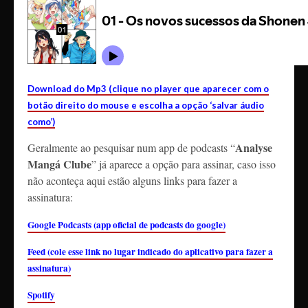
Download do Mp3 (clique no player que aparecer com o
botão direito do mouse e escolha a opção ‘salvar áudio
como’)
Analyse
Geralmente ao pesquisar num app de podcasts “
Mangá Clube
” já aparece a opção para assinar, caso isso
não aconteça aqui estão alguns links para fazer a
assinatura:
Google Podcasts (app oficial de podcasts do google)
Feed (cole esse link no lugar indicado do aplicativo para fazer a
assinatura)
Spotify