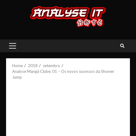
Skip
to
content
Primary
Menu
Home
2018
setembro
Analyse Mangá Clube: 01 – Os novos sucessos da Shonen
Jump