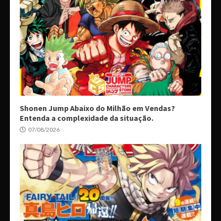
Shonen Jump Abaixo do Milhão em Vendas?
Entenda a complexidade da situação.
07/08/2026