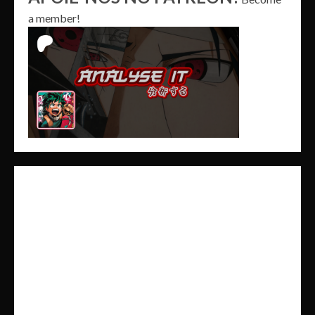
a member!