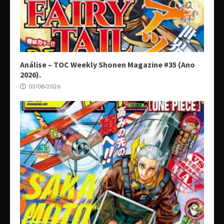
Análise – TOC Weekly Shonen Magazine #35 (Ano
2026).
03/08/2026