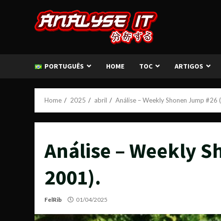
Skip
to
content
PORTUGUÊS
HOME
TOC
ARTIGOS
Home
2025
abril
Análise – Weekly Shonen Jump #26 
Análise – Weekly 
2001).
FelRib
01/04/2025