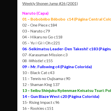
Weekly Shonen Jump #26 (2001)
Naruto (Capa)
01 – Bobobōbo Bōbobo c14 (Página Central Colo
02 – One Piece c184
03 – Naruto c79
04 – Hikaru no Go c118
05 – Yu☆Gi☆Oh c221
06 -Seikimatsu Leader-Den Takeshi! c183 (Página
07 -Karasuman Mission c3
08 -Whistle! c155
09 – Mr. Fullswing c4 (Página Colorida)
10 – Black Cat c43
11 – Tennis no Oujisama c90
12 – Shaman King 137
13 – Seibu Shinjuku Ryōenmae Keisatsu Tsuri: Po
14 – Gun Blaze West c20 (Página Colorida)
15- Rising Impact c96
16 – Rookies c151