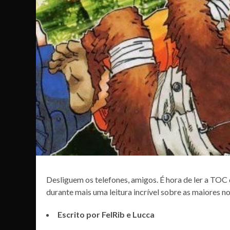
Desliguem os telefones, amigos. É hora de ler a TOC
durante mais uma leitura incrível sobre as maiores n
Escrito por FelRib e Lucca