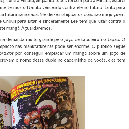
Neji contra Hinata, enquanto todos torcem para a Hinata, estarei
sante termos o Naruto vencendo contra ele no futuro, tanto para
ua futura namorada. Me deixem shippar os dois, não me julguem.
 Chouji para lutar, e sinceramente Lee tem que lutar contra o
deste mangá. Aguardaremos.
uma demanda muito grande pelo jogo de tabuleiro no Japão. O
impacto nas manufatureiras pode ser enorme. O público segue
ortudos
por conseguir emplacar um mangá sobre um jogo de
screvam o nome dessa dupla no caderninho de vocês, eles tem