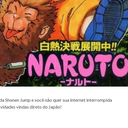
 da Shonen Jump e você não quer sua internet interrompida
ovidades vindas direto do Japão!