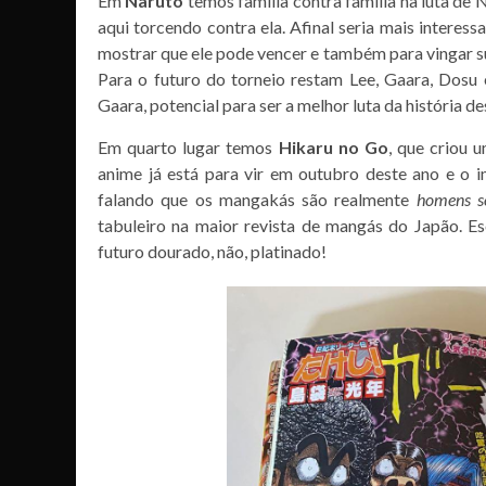
Em
Naruto
temos família contra família na luta de 
aqui torcendo contra ela. Afinal seria mais interes
mostrar que ele pode vencer e também para vingar s
Para o futuro do torneio restam Lee, Gaara, Dosu e
Gaara, potencial para ser a melhor luta da história 
Em quarto lugar temos
Hikaru no Go
, que criou 
anime já está para vir em outubro deste ano e o 
falando que os mangakás são realmente
homens s
tabuleiro na maior revista de mangás do Japão. E
futuro dourado, não, platinado!