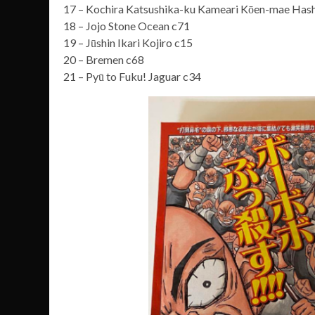
17 – Kochira Katsushika-ku Kameari Kōen-mae Has
18 – Jojo Stone Ocean c71
19 – Jūshin Ikari Kojiro c15
20 – Bremen c68
21 – Pyū to Fuku! Jaguar c34