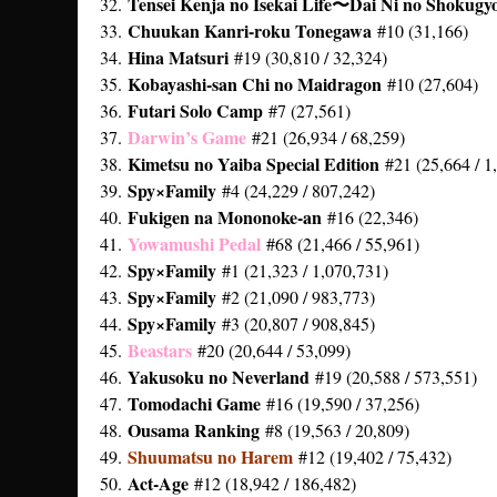
Tensei Kenja no Isekai Life〜Dai Ni no Shokugy
32.
Chuukan Kanri-roku Tonegawa
33.
#10 (31,166)
Hina Matsuri
34.
#19 (30,810 / 32,324)
Kobayashi-san Chi no Maidragon
35.
#10 (27,604)
Futari Solo Camp
36.
#7 (27,561)
Darwin’s Game
37.
#21 (26,934 / 68,259)
Kimetsu no Yaiba Special Edition
38.
#21 (25,664 / 1
Spy×Family
39.
#4 (24,229 / 807,242)
Fukigen na Mononoke-an
40.
#16 (22,346)
Yowamushi Pedal
41.
#68 (21,466 / 55,961)
Spy×Family
42.
#1 (21,323 / 1,070,731)
Spy×Family
43.
#2 (21,090 / 983,773)
Spy×Family
44.
#3 (20,807 / 908,845)
Beastars
45.
#20 (20,644 / 53,099)
Yakusoku no Neverland
46.
#19 (20,588 / 573,551)
Tomodachi Game
47.
#16 (19,590 / 37,256)
Ousama Ranking
48.
#8 (19,563 / 20,809)
Shuumatsu no Harem
49.
#12 (19,402 / 75,432)
Act-Age
50.
#12 (18,942 / 186,482)