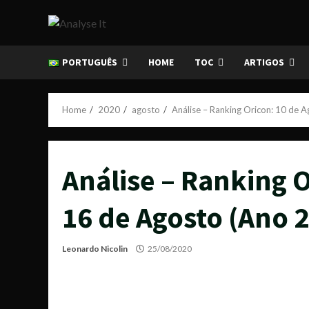
Skip
to
content
PORTUGUÊS
HOME
TOC
ARTIGOS
Home
2020
agosto
Análise – Ranking Oricon: 10 de 
Análise – Ranking O
16 de Agosto (Ano 2
Leonardo Nicolin
25/08/2020