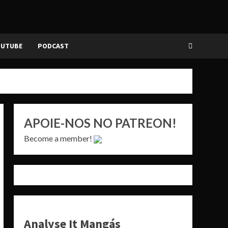
OUTUBE
PODCAST
APOIE-NOS NO PATREON!
Become a member!
Analyse It Mangás