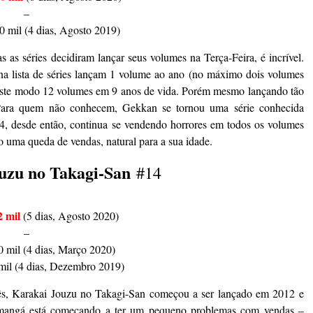
–
 mil (4 dias, Agosto 2019)
s as séries decidiram lançar seus volumes na Terça-Feira, é incrível.
 lista de séries lançam 1 volume ao ano (no máximo dois volumes
deste modo 12 volumes em 9 anos de vida. Porém mesmo lançando tão
 Para quem não conhecem, Gekkan se tornou uma série conhecida
, desde então, continua se vendendo horrores em todos os volumes
do uma queda de vendas, natural para a sua idade.
uzu no Takagi-San
#14
2 mil
(5 dias, Agosto 2020)
–
 mil (4 dias, Março 2020)
mil (4 dias, Dezembro 2019)
nês, Karakai Jouzu no Takagi-San começou a ser lançado em 2012 e
mangá está começando a ter um pequeno problemas com vendas –