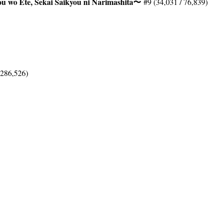
ou wo Ete, Sekai Saikyou ni Narimashita〜
#9 (34,031 / 76,839)
,286,526)