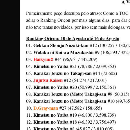
A Vo
Primeiramente peço desculpa pelo atraso: Como a TOC d
adiar o Ranking Oricon por mais alguns dias, para d
não teve tantas novidades, por isso sem mais delongas, va
Ranking Oricon: 10 de Agosto até 16 de Agosto
Gekkan Shoujo Nozaki-kun
01.
#12 (130,257 / 130,6
Wotaku ni Koi wa Muzukashii
02.
#9 (106,593 / 322,
Haikyuu!!
03.
#44 (96,951 / 442,209)
Kimetsu no Yaiba
04.
#21 (78,786 / 2,039,853)
Karakai Jouzu no Takagi-san
05.
#14 (72,602)
Jujutsu Kaisen
06.
#12 (54,274 / 217,001)
Kimetsu no Yaiba
07.
#20 (50,999 / 2,150,361)
Karakai Jouzu no (Moto) Takagi-san
08.
#9 (50,015)
Karakai Jouzu no (Moto) Takagi-san
09.
#10 (49,765
D.Gray-man
10.
#27 (47,582 / 158,655)
Kimetsu no Yaiba
11.
#19 (46,800 / 3,598,739)
Kimetsu no Yaiba
12.
#18 (46,392 / 3,756,497)
Kimetsu no Yaiba
13.
#8 (45,827 / 3,810,605)