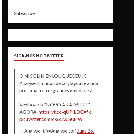
Subscribe
SIGA-NOS NO TWITTER
O NICOLIN ENLOUQUECEU! O
Analyse It mudou de cor, layout e ainda
por cima trouxe grandes novidades!
Venha ver o "NOVO ANALYSE IT"
AGORA:
https://t.co/qUPILDGXfk
pic.twitter.com/ck6Gv080HW
— Analyse It (@Analyseitbr)
June 26,